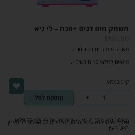
משחק מים דגים +חכה – לי גיא
₪
36.90
משחק מים דגים דג + חכה.
מתאים לגילאי 12 חודשים+.
קיים במלאי
-
+
הוספה לסל
משלוח (לא כולל ריהוט - שידות ומיטות תינוק):
29.99
₪
איסוף עצמי ללא עלות מרחוב הדקלים 22 אזה"ת לב הארץ
ראש העין