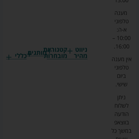
מענה
טלפוני
א-ה:
10:00 –
16:00.
ניווט
קטגוריות
מותגים
מהיר
מובחרות
כללי
אין מענה
גרקו
ביגוד
אמבטיות
תקנון
טלפוני
צ'יקו
לתינוקות
לתינוק
החנות
ביום
ספורט
הנקה
בוסטרים
הצהרת
שישי.
ליין
והאכלה
נגישות
כורסאות
ניתן
סייבקס
רחצה
הנקה
מדיניות
לשלוח
וטיפוח
מיננה
פרטיות
כסאות
הודעה
טקסטיל
אוכל
בייבי
מפת
בווצאפ
לתינוק
מישל
אתר
עגלות
במשך כל
טיולונים
לורנס
אודות
ריהוט
שעות