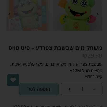
משחק מים שבשבת צפרדע – פיט טויס
₪
29.90
שבשבת צפרדע לזמן משחק במים. עשוי פלסטיק איכותי.
מתאים מגיל 12M+
קיים במלאי
-
+
הוספה לסל
משלוח (לא כולל ריהוט - שידות ומיטות תינוק):
29.99
₪