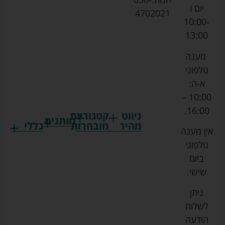
יום ו
4702021
10:00-
13:00
מענה
טלפוני
א-ה:
10:00 –
16:00.
ניווט
קטגוריות
מותגים
מהיר
מובחרות
כללי
אין מענה
גרקו
ביגוד
אמבטיות
תקנון
טלפוני
צ'יקו
לתינוקות
לתינוק
החנות
ביום
ספורט
הנקה
בוסטרים
הצהרת
שישי.
ליין
והאכלה
נגישות
כורסאות
ניתן
סייבקס
רחצה
הנקה
מדיניות
לשלוח
וטיפוח
מיננה
פרטיות
כסאות
הודעה