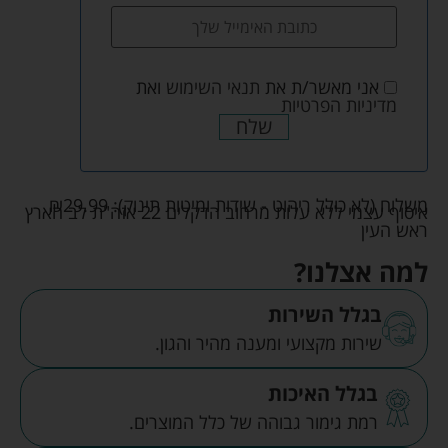
אני מאשר/ת את
תנאי השימוש
ואת
מדיניות הפרטיות
שלח
משלוח (לא כולל ריהוט - שידות ומיטות תינוק):
29.99
₪
איסוף עצמי ללא עלות מרחוב הדקלים 22 אזה"ת לב הארץ
ראש העין
למה אצלנו?
בגלל השירות
שירות מקצועי ומענה מהיר והגון.
בגלל האיכות
רמת גימור גבוהה של כלל המוצרים.