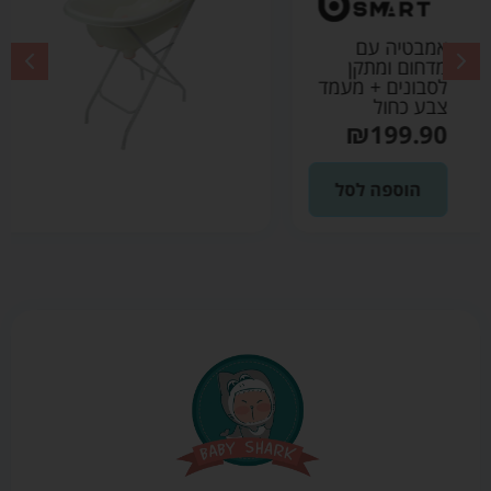
אמבטיה עם
מדחום ומתקן
לסבונים + מעמד
צבע אפור
₪
199.90
הוספה לסל