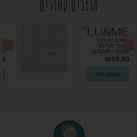
מוצרים קשורים
שמיכת קיץ מבד פוינטל
80*80 ורוד בהיר –
LU&ME
₪
59.90
הוספה לסל