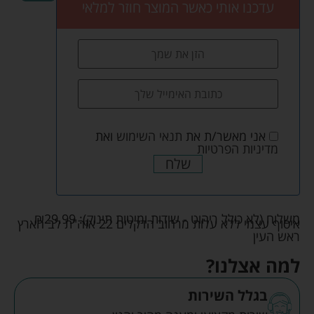
עדכנו אותי כאשר המוצר חוזר למלאי
אני מאשר/ת את
תנאי השימוש
ואת
מדיניות הפרטיות
שלח
משלוח (לא כולל ריהוט - שידות ומיטות תינוק):
29.99
₪
איסוף עצמי ללא עלות מרחוב הדקלים 22 אזה"ת לב הארץ
ראש העין
למה אצלנו?
בגלל השירות