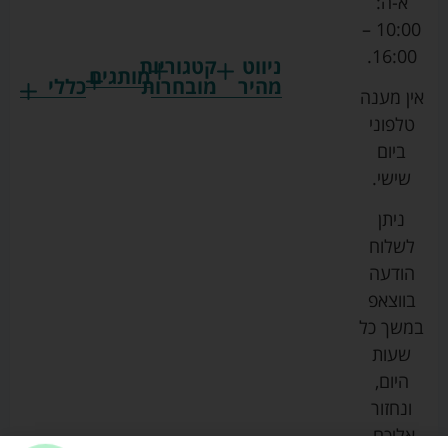
א-ה:
10:00 –
16:00.
ניווט
קטגוריות
מותגים
מהיר
מובחרות
כללי
אין מענה
גרקו
ביגוד
אמבטיות
תקנון
טלפוני
צ'יקו
לתינוקות
לתינוק
החנות
ביום
ספורט
הנקה
בוסטרים
הצהרת
שישי.
ליין
והאכלה
נגישות
כורסאות
ניתן
סייבקס
רחצה
הנקה
מדיניות
לשלוח
וטיפוח
מיננה
פרטיות
כסאות
הודעה
טקסטיל
אוכל
בייבי
מפת
בווצאפ
לתינוק
מישל
אתר
עגלות
במשך כל
טיולונים
לורנס
אודות
ריהוט
שעות
לתינוק
מיטות
מוסטלה
הבלוג
היום,
תינוק
שלנו
ונחזור
משחקים
אוונט
אליכם.
וצעצועים