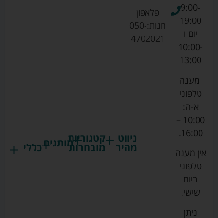
9:00-
פלאפון
19:00
חנות:
050-
יום ו
4702021
10:00-
13:00
מענה
טלפוני
א-ה:
10:00 –
16:00.
ניווט
קטגוריות
מותגים
מהיר
מובחרות
כללי
אין מענה
גרקו
ביגוד
אמבטיות
תקנון
טלפוני
צ'יקו
לתינוקות
לתינוק
החנות
ביום
ספורט
הנקה
בוסטרים
הצהרת
שישי.
ליין
והאכלה
נגישות
כורסאות
ניתן
סייבקס
רחצה
הנקה
מדיניות