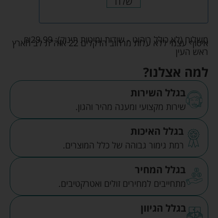
שלח
משלוח (לא כולל ריהוט - שידות ומיטות תינוק):
29.99
₪
איסוף עצמי ללא עלות מרחוב הדקלים 22 אזה"ת לב הארץ
ראש העין
למה אצלנו?
בגלל השירות
שירות מקצועי ומענה מהיר והגון.
בגלל האיכות
רמת גימור גבוהה של כלל המוצרים.
בגלל המחיר
מתחייבים למחירים זולים ואטרקטיבים.
בגלל הגיוון