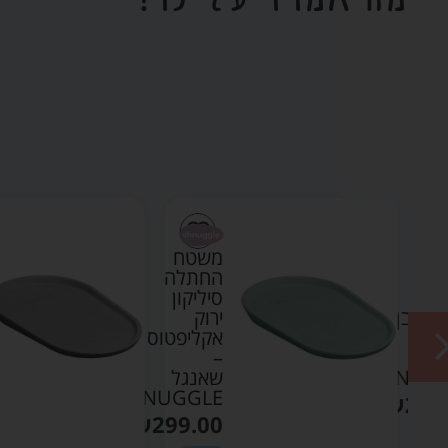
ח
משטח
לה
החתלה
קון
סיליקון
ב/אבן
ירוק
אקליפטוס
גל
–
SHNUG
שאנגל
SHNUGGLE
₪
299
₪
299.00