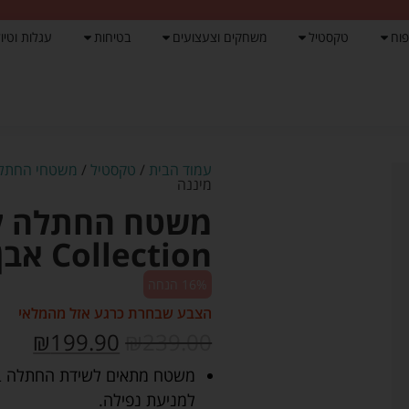
פוח
טקסטיל
משחקים וצעצועים
בטיחות
עגלות וטיול
עמוד הבית
/
טקסטיל
/
משטחי החתל
מיננה
Collection אבן מודפס – מיננה
16% הנחה
הצבע שבחרת כרגע אזל מהמלאי
₪
199.90
₪
239.00
משטח מתאים לשידת החתלה בגו
למניעת נפילה.