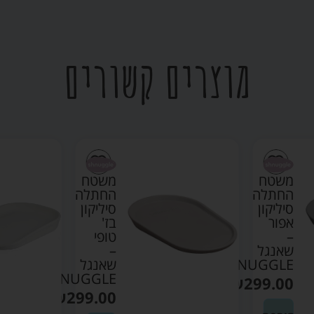
מוצרים קשורים
משטח
משטח
החתלה
החתלה
סיליקון
סיליקון
אפור
בז'
–
טופי
שאנגל
–
SHNUGGLE
שאנגל
SHNUGGLE
₪
299.00
₪
299.00