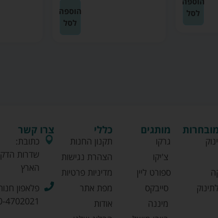
הוספה
הוספה
לסל
לסל
מובחרות
מותגים
כללי
צרו קשר
נוק
גרקו
תקנון החנות
כתובת:
שדרות הדקל
צ'יקו
הצהרת נגישות
הארץ
ה
ספורט ליין
מדיניות פרטיות
תינוק
סייבקס
מפת אתר
פלאפון חנות
0-4702021
מיננה
אודות