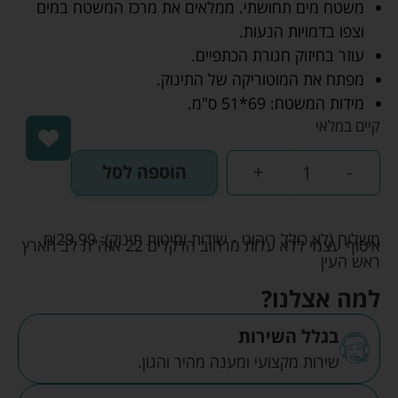
משטח מים תחושתי. ממלאים את מרכז המשטח במים
וצפו בדמויות הנעות.
עוזר בחיזוק חגורת הכתפיים.
מפתח את המוטוריקה של התינוק.
מידות המשטח: 69*51 ס"מ.
קיים במלאי
-
+
הוספה לסל
משלוח (לא כולל ריהוט - שידות ומיטות תינוק):
29.99
₪
איסוף עצמי ללא עלות מרחוב הדקלים 22 אזה"ת לב הארץ
ראש העין
למה אצלנו?
בגלל השירות
שירות מקצועי ומענה מהיר והגון.