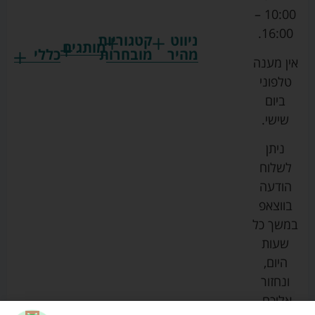
10:00 –
16:00.
ניווט
קטגוריות
מותגים
מהיר
מובחרות
כללי
אין מענה
גרקו
ביגוד
אמבטיות
תקנון
טלפוני
צ'יקו
לתינוקות
לתינוק
החנות
ביום
ספורט
הנקה
בוסטרים
הצהרת
שישי.
ליין
והאכלה
נגישות
כורסאות
ניתן
סייבקס
רחצה
הנקה
מדיניות
לשלוח
וטיפוח
מיננה
פרטיות
כסאות
הודעה
טקסטיל
אוכל
בייבי
מפת
בווצאפ
לתינוק
מישל
אתר
עגלות
במשך כל
טיולונים
לורנס
אודות
ריהוט
שעות
לתינוק
מיטות
מוסטלה
הבלוג
היום,
תינוק
שלנו
ונחזור
משחקים
אוונט
אליכם.
וצעצועים