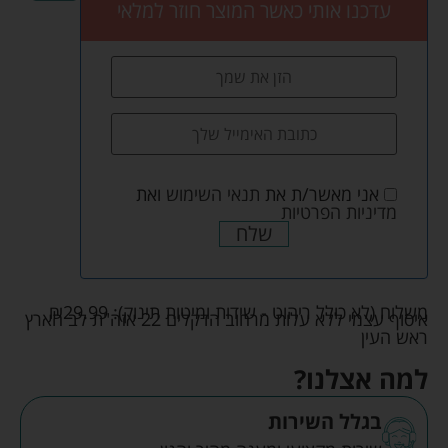
עדכנו אותי כאשר המוצר חוזר למלאי
אני מאשר/ת את
תנאי השימוש
ואת
מדיניות הפרטיות
שלח
משלוח (לא כולל ריהוט - שידות ומיטות תינוק):
29.99
₪
איסוף עצמי ללא עלות מרחוב הדקלים 22 אזה"ת לב הארץ
ראש העין
למה אצלנו?
בגלל השירות