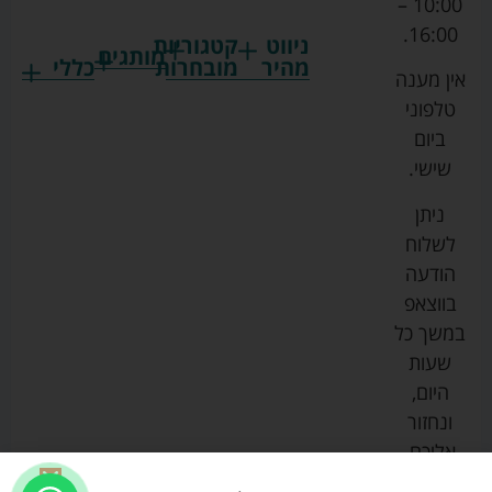
10:00 –
16:00.
ניווט
קטגוריות
מותגים
מהיר
מובחרות
כללי
אין מענה
גרקו
ביגוד
אמבטיות
תקנון
טלפוני
צ'יקו
לתינוקות
לתינוק
החנות
ביום
ספורט
הנקה
בוסטרים
הצהרת
שישי.
ליין
והאכלה
נגישות
כורסאות
ניתן
סייבקס
רחצה
הנקה
מדיניות
לשלוח
וטיפוח
מיננה
פרטיות
כסאות
הודעה
טקסטיל
אוכל
בייבי
מפת
בווצאפ
לתינוק
מישל
אתר
עגלות
במשך כל
טיולונים
לורנס
אודות
ריהוט
שעות
לתינוק
מיטות
מוסטלה
הבלוג
היום,
תינוק
שלנו
ונחזור
משחקים
אוונט
אליכם.
וצעצועים
בטיחות