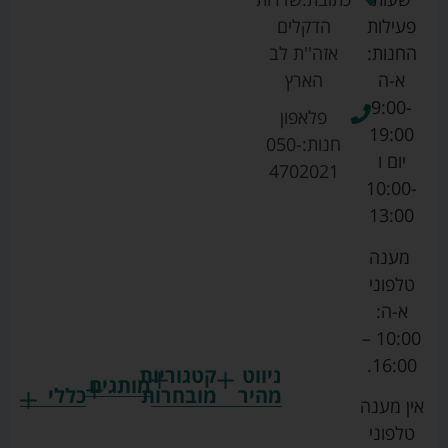
פעילות
הדקלים
החנות:
אזה''ת לב
א-ה
הארץ
9:00-
פלאפון
19:00
חנות:
050-
יום ו
4702021
10:00-
13:00
מענה
טלפוני
א-ה:
10:00 –
16:00.
ניווט
קטגוריות
מותגים
מהיר
מובחרות
כללי
אין מענה
גרקו
ביגוד
אמבטיות
תקנון
טלפוני
צ'יקו
לתינוקות
לתינוק
החנות