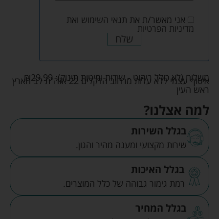
אני מאשר/ת את
תנאי השימוש
ואת
מדיניות הפרטיות
שלח
משלוח (לא כולל ריהוט - שידות ומיטות תינוק):
29.99
₪
איסוף עצמי ללא עלות מרחוב הדקלים 22 אזה"ת לב הארץ
ראש העין
למה אצלנו?
בגלל השירות
שירות מקצועי ומענה מהיר והגון.
בגלל האיכות
רמת גימור גבוהה של כלל המוצרים.
בגלל המחיר