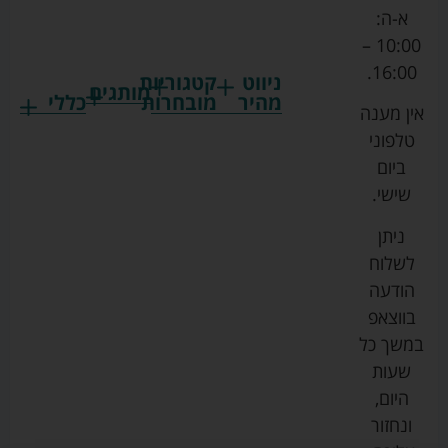
א-ה:
10:00 –
16:00.
ניווט
קטגוריות
מותגים
מהיר
מובחרות
כללי
אין מענה
גרקו
ביגוד
אמבטיות
תקנון
טלפוני
צ'יקו
לתינוקות
לתינוק
החנות
ביום
ספורט
הנקה
בוסטרים
הצהרת
שישי.
ליין
והאכלה
נגישות
כורסאות
ניתן
סייבקס
רחצה
הנקה
מדיניות
לשלוח
וטיפוח
מיננה
פרטיות
כסאות
הודעה
טקסטיל
אוכל
בייבי
מפת
בווצאפ
לתינוק
מישל
אתר
עגלות
במשך כל
טיולונים
לורנס
אודות
ריהוט
שעות
לתינוק
מיטות
מוסטלה
הבלוג
היום,
תינוק
שלנו
ונחזור
משחקים
אוונט