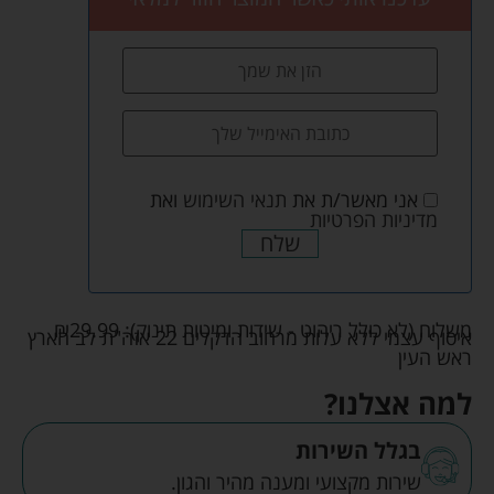
אני מאשר/ת את
תנאי השימוש
ואת
מדיניות הפרטיות
שלח
משלוח (לא כולל ריהוט - שידות ומיטות תינוק):
29.99
₪
איסוף עצמי ללא עלות מרחוב הדקלים 22 אזה"ת לב הארץ
ראש העין
למה אצלנו?
בגלל השירות
שירות מקצועי ומענה מהיר והגון.