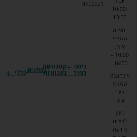
יום ו
4702021
10:00-
13:00
מענה
טלפוני
א-ה:
10:00 –
16:00.
ניווט
קטגוריות
מותגים
מהיר
מובחרות
כללי
אין מענה
גרקו
ביגוד
אמבטיות
תקנון
טלפוני
צ'יקו
לתינוקות
לתינוק
החנות
ביום
ספורט
הנקה
בוסטרים
הצהרת
שישי.
ליין
והאכלה
נגישות
כורסאות
ניתן
סייבקס
רחצה
הנקה
מדיניות
לשלוח
וטיפוח
מיננה
פרטיות
כסאות
הודעה
טקסטיל
אוכל
בייבי
מפת