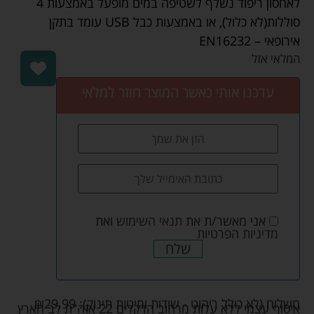
לאחסון ריפוד נשלף לשטיפה במים מופעל באמצעות 4
סוללות(לא כלול), או באמצעות כבל USB עומד בתקן
אירופאי – EN16232
המלאי אזל
עדכנו אותי כאשר המוצר חוזר למלאי
אני מאשר/ת את
תנאי השימוש
ואת
מדיניות הפרטיות
שלח
משלוח (לא כולל ריהוט - שידות ומיטות תינוק):
29.99
₪
איסוף עצמי ללא עלות מרחוב הדקלים 22 אזה"ת לב הארץ