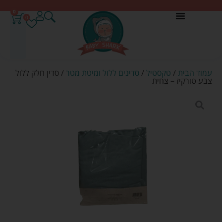
0
0
עמוד הבית
/
טקסטיל
/
סדינים ללול ומיטת מטר
/ סדין חלק ללול
צבע טורקיז – צחית