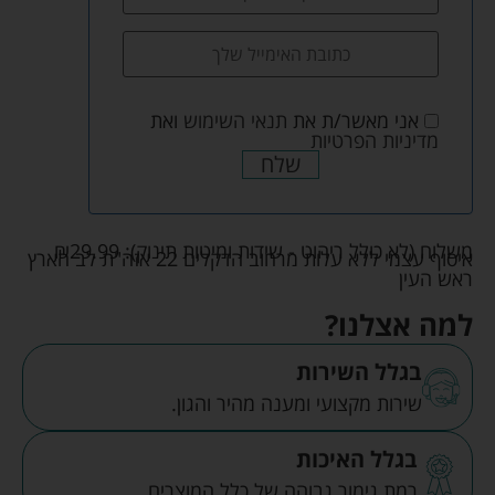
אני מאשר/ת את
תנאי השימוש
ואת
מדיניות הפרטיות
שלח
משלוח (לא כולל ריהוט - שידות ומיטות תינוק):
29.99
₪
איסוף עצמי ללא עלות מרחוב הדקלים 22 אזה"ת לב הארץ
ראש העין
למה אצלנו?
בגלל השירות
שירות מקצועי ומענה מהיר והגון.
בגלל האיכות
רמת גימור גבוהה של כלל המוצרים.