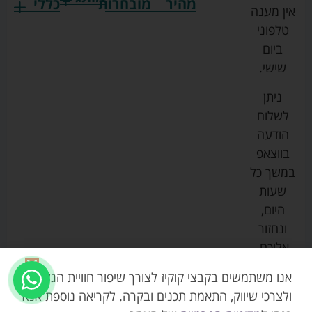
מהיר
מובחרות
כללי
אין מענה
גרקו
ביגוד
אמבטיות
תקנון
טלפוני
צ'יקו
לתינוקות
לתינוק
החנות
ביום
ספורט
הנקה
בוסטרים
הצהרת
שישי.
ליין
והאכלה
נגישות
כורסאות
ניתן
סייבקס
רחצה
הנקה
מדיניות
לשלוח
וטיפוח
מיננה
פרטיות
כסאות
הודעה
טקסטיל
אוכל
בייבי
מפת
בווצאפ
לתינוק
מישל
אתר
עגלות
במשך כל
טיולונים
לורנס
אודות
ריהוט
שעות
לתינוק
מיטות
מוסטלה
הבלוג
היום,
תינוק
שלנו
ונחזור
משחקים
אוונט
אליכם.
וצעצועים
בטיחות
אנו משתמשים בקבצי קוקיז לצורך שיפור חוויית הגלישה,
ולצרכי שיווק, התאמת תכנים ובקרה. לקריאה נוספת אנא