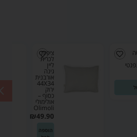
ציפית
ציפית
לכרית
לכרית
ליין
ליין
גינה
גינה
אורבנית
אורבנית
44X34
44X34
ירוק
שקד –
כסוף –
אולימולי
אולימולי
Olimoli
Olimoli
₪
49.90
₪
49.90
הוספה
הוספה
לסל