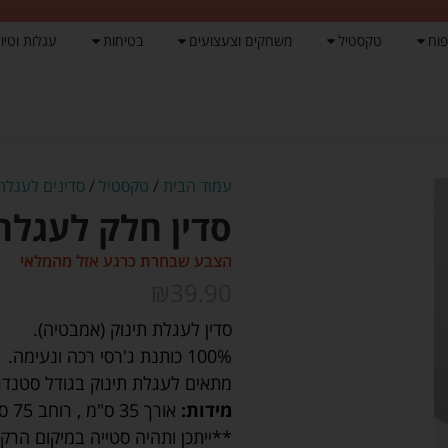
פוח
טקסטיל
משחקים וצעצועים
בטיחות
עגלות וטיול
עמוד הבית
/
טקסטיל
/
סדינים לעגלת 
סדין חלק לעגלה 
הצבע שבחרת כרגע אזל מהמלאי
₪
39.90
סדין לעגלת תינוק (אמבטיה).
100% כותנת ג'רסי רכה ונעימה.
מתאים לעגלת תינוק בגודל סטנדר
מידות:
אורך 35 ס"מ
,
רוחב 75 ס"מ.
**ייתכן ותהיה סטייה במיקום הר