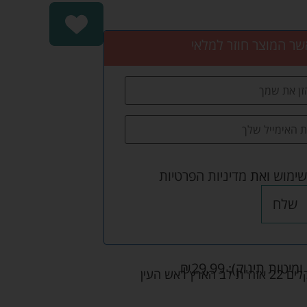
שר המוצר חוזר למלאי
שימוש
ואת
מדיניות הפרטיות
שלח
ומיטות תינוק):
29.99
₪
אש העין