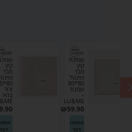
ת
שמיכת
קיץ
מבד
ל
פוינטל
80*80
80*8
ת
ורוד
בהיר –
LU&ME
LU
₪
59.90
₪
59
ה
הוספה
לסל