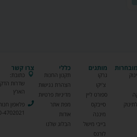
מובחרות
מותגים
כללי
צרו קשר
נוק
גרקו
תקנון החנות
כתובת:
שדרות הדקל
צ'יקו
הצהרת נגישות
הארץ
ה
ספורט ליין
מדיניות פרטיות
תינוק
סייבקס
מפת אתר
פלאפון חנות
0-4702021
מיננה
אודות
בייבי מישל
הבלוג שלנו
לורנס