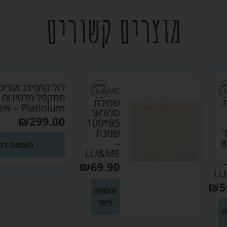
מוצרים קשורים
לול קמפינג ועריסה
מתקפל פלטינום
שמיכת
Platinium – אינפנטי
סלולאר
₪
299.00
85*100
שמנת
–
הוספה לסל
LU&ME
₪
69.90
הוספה
לסל