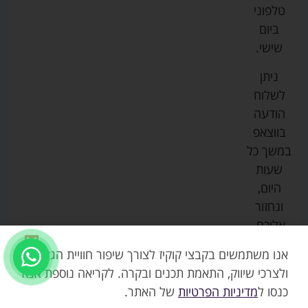
ביגוד
אמבטיות
תקנון
טלפוני
צ'יקו
לתינוקות
לתינוק
החנות
ביום
ספורט
הנקה
בוסטרים
הצהרת
שישי.
ליין
והאכלה
נגישות
כורסאות
ניתן
סייבקס
רחצה
הנקה
מדיניות
לשלוח
וטיפוח
מיננה
פרטיות
כסאות
הודעה
טקסטיל
אוכל
בייבי
מפת
בווצאפ
לתינוק
מישל
אתר
עגלות
במשך כל
טיולונים
לורנס
אודות
ריהוט
שעות
לתינוק
מיטות
מוסטלה
הבלוג
היום,
תינוק
שלנו
ונחזור
משחקים
אוונט
אליכם.
וצעצועים
בטיחות
אנו משתמשים בקבצי קוקיז לצורך שיפור חוויית הגלישה,
ולצרכי שיווק, התאמת תכנים ובקרה. לקריאה נוספת אנא
כנסו ל
מדיניות הפרטיות
של האתר.