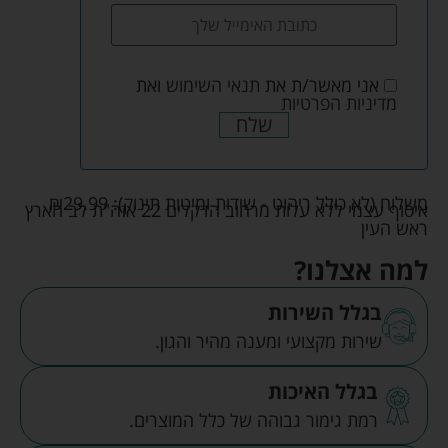
אני מאשר/ת את
תנאי השימוש
ואת
מדיניות הפרטיות
שלח
משלוח (לא כולל ריהוט - שידות ומיטות תינוק):
29.99
₪
איסוף עצמי ללא עלות מרחוב הדקלים 22 אזה"ת לב הארץ
ראש העין
למה אצלנו?
בגלל השירות
שירות מקצועי ומענה מהיר והגון.
בגלל האיכות
רמת גימור גבוהה של כלל המוצרים.