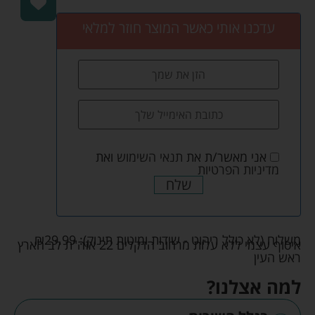
עדכנו אותי כאשר המוצר חוזר למלאי
אני מאשר/ת את
תנאי השימוש
ואת
מדיניות הפרטיות
שלח
משלוח (לא כולל ריהוט - שידות ומיטות תינוק):
29.99
₪
איסוף עצמי ללא עלות מרחוב הדקלים 22 אזה"ת לב הארץ
ראש העין
למה אצלנו?