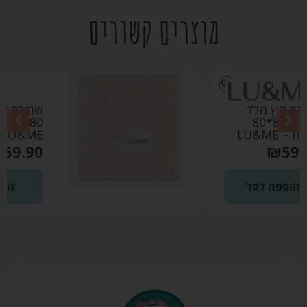
מוצרים קשורים
שמיכת קיץ מבד פוינטל
80*80 ורוד בהיר –
LU&ME
₪
59.90
הוספה לסל