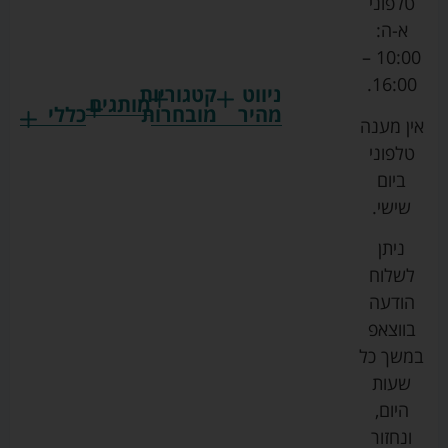
טלפוני
א-ה:
10:00 –
16:00.
ניווט
קטגוריות
מותגים
מהיר
מובחרות
כללי
אין מענה
גרקו
ביגוד
אמבטיות
תקנון
טלפוני
צ'יקו
לתינוקות
לתינוק
החנות
ביום
ספורט
הנקה
בוסטרים
הצהרת
שישי.
ליין
והאכלה
נגישות
כורסאות
ניתן
סייבקס
רחצה
הנקה
מדיניות
לשלוח
וטיפוח
מיננה
פרטיות
כסאות
הודעה
טקסטיל
אוכל
בייבי
מפת
בווצאפ
לתינוק
מישל
אתר
עגלות
במשך כל
טיולונים
לורנס
אודות
ריהוט
שעות
לתינוק
מיטות
מוסטלה
הבלוג
היום,
תינוק
שלנו
ונחזור
משחקים
אוונט