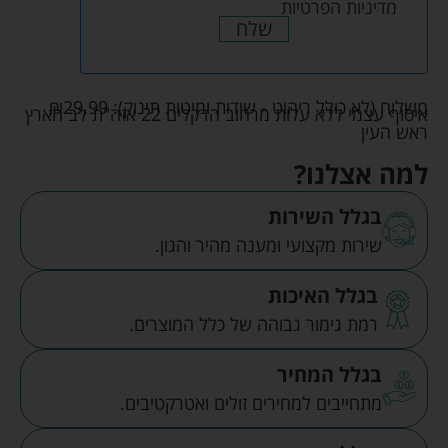
מדיניות הפרטיות
שלח
משלוח (לא כולל ריהוט - שידות ומיטות תינוק):
29.99
₪
איסוף עצמי ללא עלות מרחוב הדקלים 22 אזה"ת לב הארץ
ראש העין
למה אצלנו?
בגלל השירות
שירות מקצועי ומענה מהיר והגון.
בגלל האיכות
רמת גימור גבוהה של כלל המוצרים.
בגלל המחיר
מתחייבים למחירים זולים ואטרקטיבים.