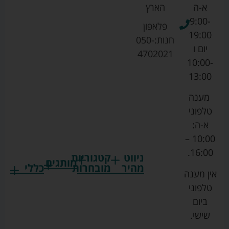
א-ה
הארץ
9:00-
פלאפון
19:00
חנות:
050-
יום ו
4702021
10:00-
13:00
מענה
טלפוני
א-ה:
10:00 –
16:00.
ניווט
קטגוריות
מותגים
מהיר
מובחרות
כללי
אין מענה
גרקו
ביגוד
אמבטיות
תקנון
טלפוני
צ'יקו
לתינוקות
לתינוק
החנות
ביום
ספורט
הנקה
בוסטרים
הצהרת
שישי.
ליין
והאכלה
נגישות
כורסאות