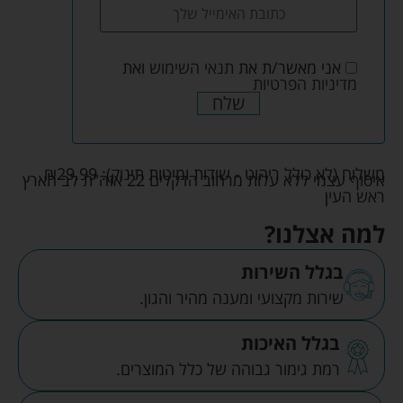
אני מאשר/ת את
תנאי השימוש
ואת
מדיניות הפרטיות
שלח
משלוח (לא כולל ריהוט - שידות ומיטות תינוק):
29.99
₪
איסוף עצמי ללא עלות מרחוב הדקלים 22 אזה"ת לב הארץ
ראש העין
למה אצלנו?
בגלל השירות
שירות מקצועי ומענה מהיר והגון.
בגלל האיכות
רמת גימור גבוהה של כלל המוצרים.