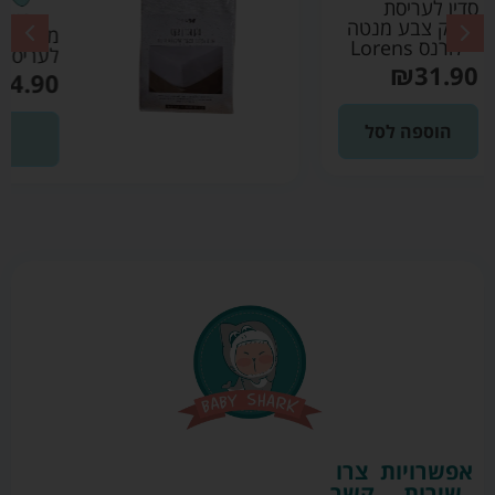
מגן מזרן שקט בד
לעריסת תינוק – צחית
₪
24.90
הוספה לסל
אפשרויות
צרו
שירות
קשר