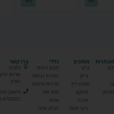
לסל
לסל
מובחרות
מותגים
כללי
צרו קשר
נוק
גרקו
תקנון החנות
כתובת:
שדרות הדקל
צ'יקו
הצהרת נגישות
הארץ
ה
ספורט ליין
מדיניות פרטיות
תינוק
סייבקס
מפת אתר
פלאפון חנות
0-4702021
מיננה
אודות
בייבי מישל
הבלוג שלנו