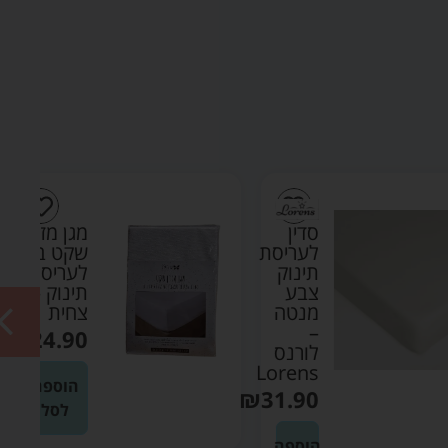
סדין
מגן מזרן
לעריסת
שקט בד
תינוק
לעריסת
צבע
תינוק –
מנטה
צחית
–
₪
24.90
לורנס
Lorens
הוספה
₪
31.90
לסל
הוספה