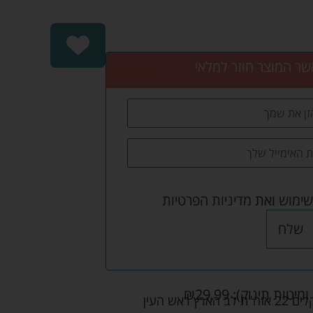
שר המוצר חוזר למלאי
שימוש
ואת
מדיניות הפרטיות
שלח
ומיטות תינוק):
29.99
₪
אש העין