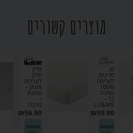
מוצרים קשורים
זוג
סדין
סדינים
חלק
לעריסה
לעריסת
100%
תינוק –
כותנה
שמנת
בז' –
–
LU&ME
מיננה
₪
56.90
₪
59.90
הוספה
הוספה