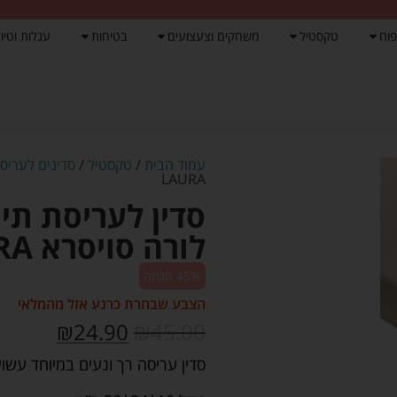
פוח
טקסטיל
משחקים וצעצועים
בטיחות
עגלות וטיול
עמוד הבית
/
טקסטיל
/
סדינים לעריס
LAURA
לורה סויסרא LAURA
45% הנחה
הצבע שבחרת כרגע אזל מהמלאי
₪
24.90
₪
45.00
סדין עריסה רך ונעים במיוחד עשוי מבד טט