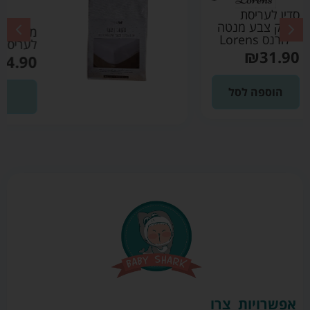
מגן מזרן שקט בד
לעריסת תינוק – צחית
₪
24.90
הוספה לסל
אפשרויות
צרו