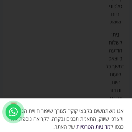
ביגוד
אמבטיות
תקנון
טלפוני
צ'יקו
לתינוקות
לתינוק
החנות
ביום
ספורט
הנקה
בוסטרים
הצהרת
שישי.
ליין
והאכלה
נגישות
כורסאות
ניתן
סייבקס
רחצה
הנקה
מדיניות
לשלוח
וטיפוח
מיננה
פרטיות
כסאות
הודעה
טקסטיל
אוכל
בייבי
מפת
בווצאפ
לתינוק
מישל
אתר
עגלות
במשך כל
טיולונים
לורנס
אודות
ריהוט
שעות
לתינוק
מיטות
מוסטלה
הבלוג
היום,
תינוק
שלנו
ונחזור
משחקים
אוונט
אליכם.
וצעצועים
בטיחות
אנו משתמשים בקבצי קוקיז לצורך שיפור חוויית הגלישה,
ולצרכי שיווק, התאמת תכנים ובקרה. לקריאה נוספת אנא
כנסו ל
מדיניות הפרטיות
של האתר.