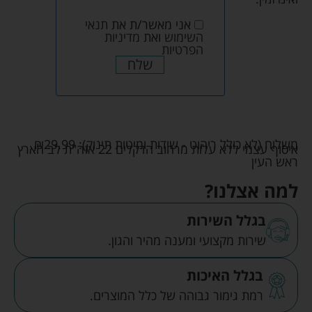
אני מאשר/ת את
תנאי
השימוש
ואת
מדיניות
הפרטיות
שלח
משלוח (לא כולל ריהוט - שידות ומיטות תינוק):
29.99
₪
איסוף עצמי ללא עלות מרחוב הדקלים 22 אזה"ת לב הארץ
ראש העין
למה אצלנו?
בגלל השירות
שירות מקצועי ומענה מהיר והגון.
בגלל האיכות
רמת גימור גבוהה של כלל המוצרים.