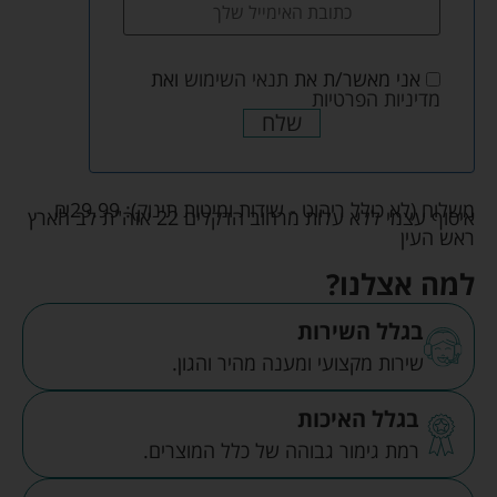
אני מאשר/ת את
תנאי השימוש
ואת
מדיניות הפרטיות
שלח
משלוח (לא כולל ריהוט - שידות ומיטות תינוק):
29.99
₪
איסוף עצמי ללא עלות מרחוב הדקלים 22 אזה"ת לב הארץ
ראש העין
למה אצלנו?
בגלל השירות
שירות מקצועי ומענה מהיר והגון.
בגלל האיכות
רמת גימור גבוהה של כלל המוצרים.