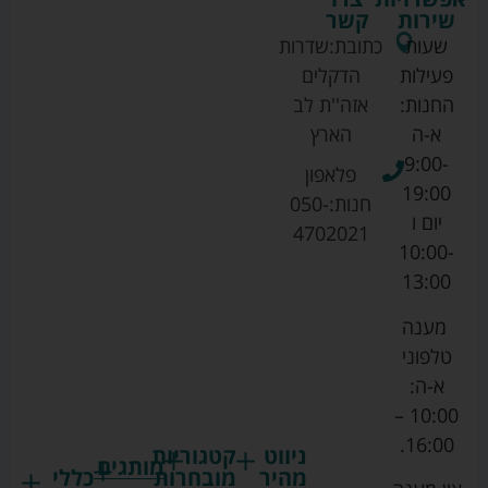
שירות
קשר
שעות
כתובת:
שדרות
פעילות
הדקלים
החנות:
אזה''ת לב
א-ה
הארץ
9:00-
פלאפון
19:00
חנות:
050-
יום ו
4702021
10:00-
13:00
מענה
טלפוני
א-ה:
10:00 –
16:00.
ניווט
קטגוריות
מותגים
מהיר
מובחרות
כללי