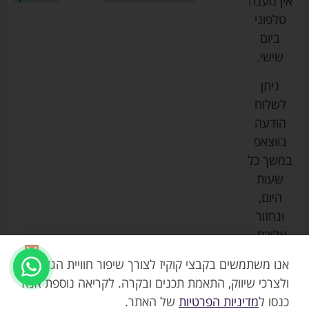
אין מענה
גרקו
ביגוד
אמבטיות
תקנון
טלפוני
צ'יקו
לתינוקות
לתינוק
החנות
ביום
ספורט
הנקה
בוסטרים
הצהרת
שישי.
ליין
והאכלה
נגישות
כורסאות
ניתן
סייבקס
רחצה
הנקה
מדיניות
לשלוח
וטיפוח
מיננה
פרטיות
כסאות
הודעה
טקסטיל
אוכל
בייבי
מפת
בווצאפ
לתינוק
מישל
אתר
עגלות
במשך כל
טיולונים
לורנס
אודות
ריהוט
שעות
לתינוק
מיטות
מוסטלה
הבלוג
היום,
תינוק
שלנו
ונחזור
משחקים
אוונט
אליכם.
וצעצועים
בטיחות
אנו משתמשים בקבצי קוקיז לצורך שיפור חוויית הגלישה,
ולצרכי שיווק, התאמת תכנים ובקרה. לקריאה נוספת אנא
כנסו ל
מדיניות הפרטיות
של האתר.