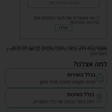
אני מאשר/ת את
תנאי השימוש
ואת
מדיניות הפרטיות
שלח
משלוח (לא כולל ריהוט - שידות ומיטות תינוק):
29.99
₪
איסוף עצמי ללא עלות מרחוב הדקלים 22 אזה"ת לב הארץ
ראש העין
למה אצלנו?
בגלל השירות
שירות מקצועי ומענה מהיר והגון.
בגלל האיכות
רמת גימור גבוהה של כלל המוצרים.