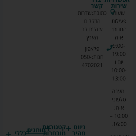
שירות
קשר
שעות
כתובת:
שדרות
פעילות
הדקלים
החנות:
אזה''ת לב
א-ה
הארץ
9:00-
פלאפון
19:00
חנות:
050-
יום ו
4702021
10:00-
13:00
מענה
טלפוני
א-ה:
10:00 –
16:00.
ניווט
קטגוריות
מותגים
מהיר
מובחרות
כללי