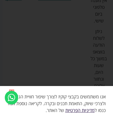
אין מענה
גרקו
ביגוד
אמבטיות
תקנון
טלפוני
צ'יקו
לתינוקות
לתינוק
החנות
ביום
ספורט
הנקה
בוסטרים
הצהרת
שישי.
ליין
והאכלה
נגישות
כורסאות
ניתן
סייבקס
רחצה
הנקה
מדיניות
לשלוח
וטיפוח
מיננה
פרטיות
כסאות
הודעה
טקסטיל
אוכל
בייבי
מפת
בווצאפ
לתינוק
מישל
אתר
עגלות
במשך כל
טיולונים
לורנס
אודות
ריהוט
שעות
לתינוק
מיטות
מוסטלה
הבלוג
היום,
תינוק
שלנו
ונחזור
משחקים
אוונט
אליכם.
וצעצועים
בטיחות
אנו משתמשים בקבצי קוקיז לצורך שיפור חוויית הגלישה,
ולצרכי שיווק, התאמת תכנים ובקרה. לקריאה נוספת אנא
כנסו ל
מדיניות הפרטיות
של האתר.