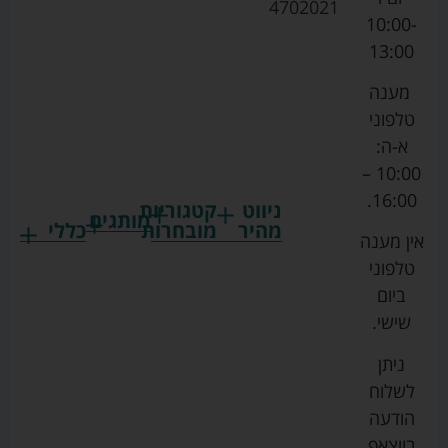
4702021
10:00-
13:00
מענה
טלפוני
א-ה:
10:00 –
16:00.
ניווט
קטגוריות
מותגים
מהיר
מובחרות
כללי
אין מענה
גרקו
ביגוד
אמבטיות
תקנון
טלפוני
צ'יקו
לתינוקות
לתינוק
החנות
ביום
ספורט
הנקה
בוסטרים
הצהרת
שישי.
ליין
והאכלה
נגישות
כורסאות
ניתן
סייבקס
רחצה
הנקה
מדיניות
לשלוח
וטיפוח
מיננה
פרטיות
כסאות
הודעה
טקסטיל
אוכל
בייבי
מפת
בווצאפ