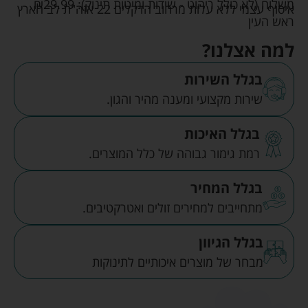
משלוח (לא כולל ריהוט - שידות ומיטות תינוק):
29.99
₪
איסוף עצמי ללא עלות מרחוב הדקלים 22 אזה"ת לב הארץ
ראש העין
למה אצלנו?
בגלל השירות
שירות מקצועי ומענה מהיר והגון.
בגלל האיכות
רמת גימור גבוהה של כלל המוצרים.
בגלל המחיר
מתחייבים למחירים זולים ואטרקטיבים.
בגלל הגיוון
מבחר של מוצרים איכותיים לתינוקות