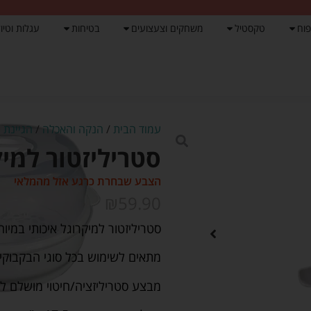
פוח
טקסטיל
משחקים וצעצועים
בטיחות
עגלות וטיול
עמוד הבית
/
הנקה והאכלה
/
הגיינת 
סטריליזטור למיק
הצבע שבחרת כרגע אזל מהמלאי
₪
59.90
סטריליזטור למיקרוגל איכותי במיוח
מתאים לשימוש בכל סוגי הבקבוקי
מבצע סטריליזציה/חיטוי מושלם ל