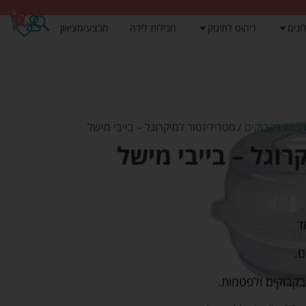
0
0
ונים
ריהוט לתינוק
חבילות לידה
מבצע/מציאון
ויבוש בקבוקים
/ סטריליזטור למיקרוגל – בייבי מישל
רוגל – בייבי מישל
ד
ם.
בקבוקים ולפטמות.