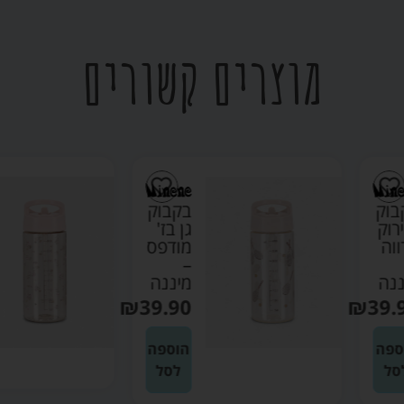
מוצרים קשורים
בקבוק
בקבוק
גן בז'
גן ורוד
מודפס
בהיר –
–
מיננה
מיננה
₪
39.90
₪
39.90
הוספה
הוספה
לסל
לסל