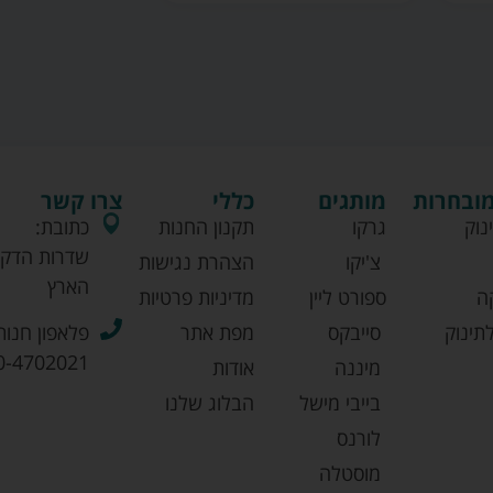
מובחרות
מותגים
כללי
צרו קשר
נוק
גרקו
תקנון החנות
כתובת:
שדרות הדקל
צ'יקו
הצהרת נגישות
הארץ
ה
ספורט ליין
מדיניות פרטיות
תינוק
סייבקס
מפת אתר
פלאפון חנות
0-4702021
מיננה
אודות
בייבי מישל
הבלוג שלנו
לורנס
מוסטלה