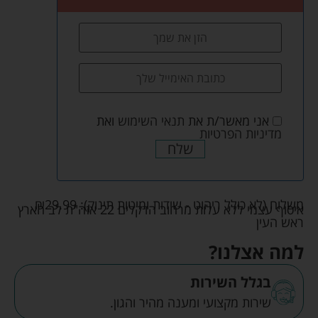
אני מאשר/ת את
תנאי השימוש
ואת
מדיניות הפרטיות
שלח
משלוח (לא כולל ריהוט - שידות ומיטות תינוק):
29.99
₪
איסוף עצמי ללא עלות מרחוב הדקלים 22 אזה"ת לב הארץ
ראש העין
למה אצלנו?
בגלל השירות
שירות מקצועי ומענה מהיר והגון.