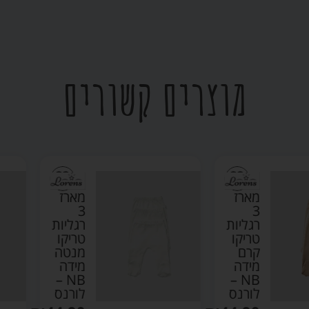
מוצרים קשורים
מארז
מארז
3
3
רגליות
רגליות
טריקו
טריקו
קרם
מנטה
מידה
מידה
NB –
NB –
לורנס
לורנס