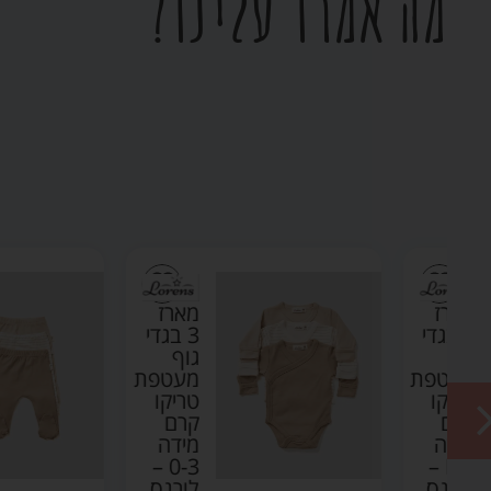
מה אמרו עלינו?
מארז
די
3 בגדי
גוף
ת
מעטפת
טריקו
קרם
מידה
0-3 –
N
לורנס