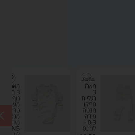
מארז
מארז
3
3 בגדי
רגליות
גוף
טריקו
מעטפת
מנטה
טריקו
מידה
מנטה
0-3 –
מידה
לורנס
NB –
לורנס