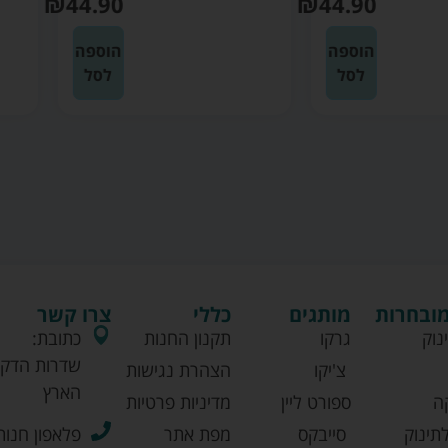
₪
44.90
₪
44.90
הוספה
הוספה
לסל
לסל
מובחרות
מותגים
כללי
צרו קשר
נוק
גרקו
תקנון החנות
כתובת:
שדרות הדקל
צ'יקו
הצהרת נגישות
הארץ
ה
ספורט ליין
מדיניות פרטיות
תינוק
סייבקס
מפת אתר
פלאפון חנות