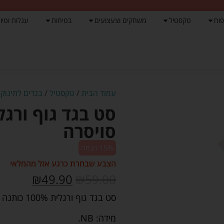
פוח
טקסטיל
משחקים וצעצועים
בטיחות
עגלות וטיול
עמוד הבית
/
טקסטיל
/
בגדים לתינוק
/
סויסרה
15% הנחה
הצבע שבחרת כרגע אזל מהמלאי
₪
49.90
₪
59.00
סט בגד גוף ורגלית 100% כותנה נעימה.
מידה: NB.