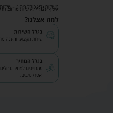
משלוח (לא כולל ריהוט - שידות 
איסוף עצמי ללא עלות מרחוב הדקלים 22 אזה"ת לב הארץ ר
למה אצלנו?
בגלל השירות
שירות מקצועי ומענה מהיר
בגלל המחיר
מתחייבים למחירים זולים
ואטרקטיבים.