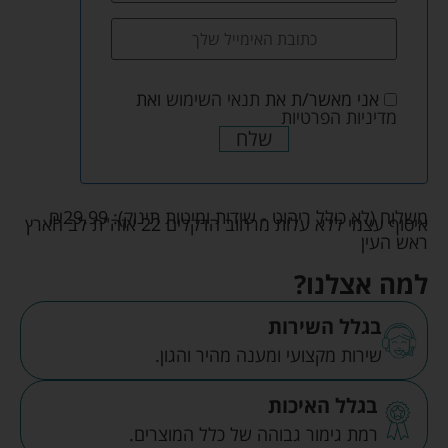
אני מאשר/ת את
תנאי השימוש
ואת
מדיניות הפרטיות
שלח
משלוח (לא כולל ריהוט - שידות ומיטות תינוק):
29.99
₪
איסוף עצמי ללא עלות מרחוב הדקלים 22 אזה"ת לב הארץ
ראש העין
למה אצלנו?
בגלל השירות
שירות מקצועי ומענה מהיר והגון.
בגלל האיכות
רמת גימור גבוהה של כלל המוצרים.