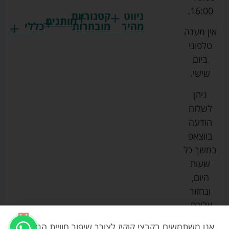
16:00.
ניווט
קטגוריות
מותגים
מהיר
מובחרות
כללי
אין מענה
גרקו
ביגוד
אמבטיות
תקנון
טלפוני
צ'יקו
לתינוקות
לתינוק
החנות
ביום
ספורט
הנקה
בוסטרים
הצהרת
שישי.
ליין
והאכלה
נגישות
כורסאות
ניתן
סייבקס
רחצה
הנקה
מדיניות
לשלוח
וטיפוח
מיננה
פרטיות
כסאות
הודעה
טקסטיל
אוכל
בייבי
מפת
בווצאפ
לתינוק
מישל
אתר
עגלות
במשך כל
טיולונים
לורנס
אודות
ריהוט
שעות
לתינוק
מיטות
מוסטלה
הבלוג
היום,
תינוק
שלנו
ונחזור
משחקים
אוונט
אליכם.
וצעצועים
בטיחות
אנו משתמשים בקבצי קוקיז לצורך שיפור חוויית הגלישה,