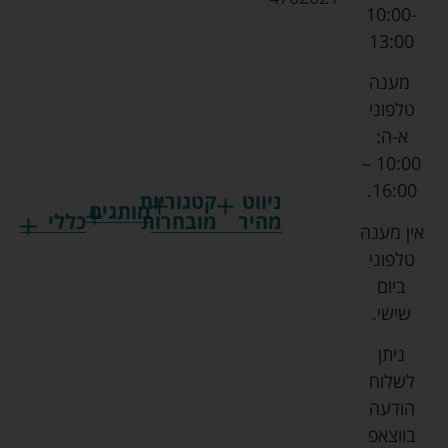
10:00-
13:00
מענה
טלפוני
א-ה:
10:00 –
16:00.
ניווט
קטגוריות
מותגים
מהיר
מובחרות
כללי
אין מענה
גרקו
ביגוד
אמבטיות
תקנון
טלפוני
צ'יקו
לתינוקות
לתינוק
החנות
ביום
ספורט
הנקה
בוסטרים
הצהרת
שישי.
ליין
והאכלה
נגישות
כורסאות
ניתן
סייבקס
רחצה
הנקה
מדיניות
לשלוח
וטיפוח
מיננה
פרטיות
כסאות
הודעה
טקסטיל
אוכל
בייבי
מפת
בווצאפ