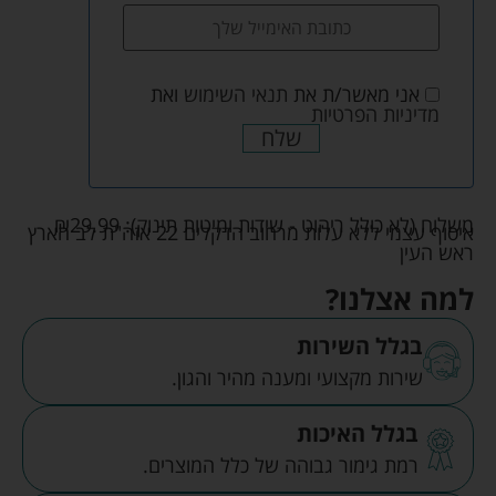
אני מאשר/ת את
תנאי השימוש
ואת
מדיניות הפרטיות
שלח
משלוח (לא כולל ריהוט - שידות ומיטות תינוק):
29.99
₪
איסוף עצמי ללא עלות מרחוב הדקלים 22 אזה"ת לב הארץ
ראש העין
למה אצלנו?
בגלל השירות
שירות מקצועי ומענה מהיר והגון.
בגלל האיכות
רמת גימור גבוהה של כלל המוצרים.