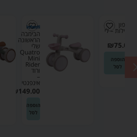
י
הבימבה
הראשונה
שלי
Quatro
Mini
Rider
ורוד
–
אינפנטי
₪
149.00
הוספה
לסל