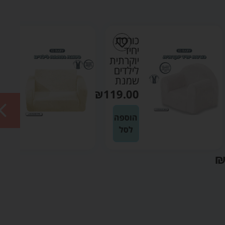
כורסת
ספונת
יחיד
נפתחת
יוקרתית
לילדים
לילדים
בוקלה
שמנת
שמנת
₪
169.90
₪
119.00
הוספה
הוספה
לסל
לסל