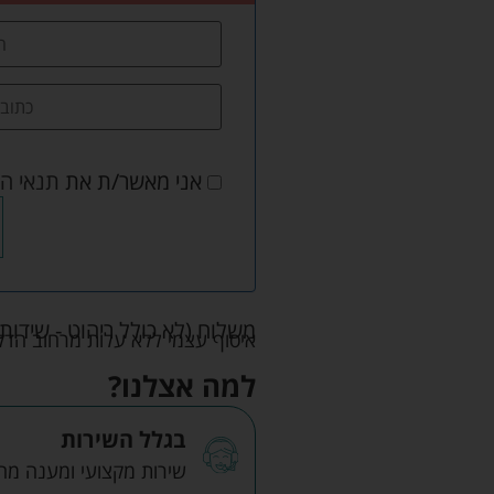
אני מאשר/ת את
תנאי ה
משלוח (לא כולל ריהוט - שידות 
איסוף עצמי ללא עלות מרחוב הדקלים 22 אזה"ת לב הארץ ר
למה אצלנו?
בגלל השירות
שירות מקצועי ומענה מהיר