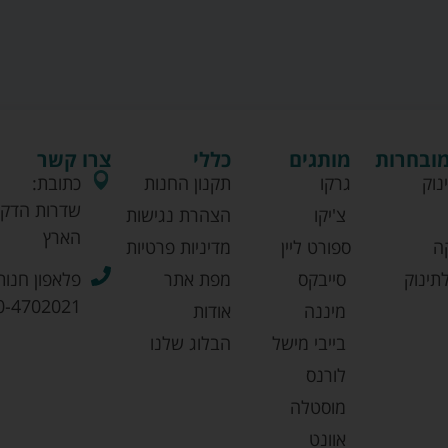
מובחרות
מותגים
כללי
צרו קשר
נוק
גרקו
תקנון החנות
כתובת:
שדרות הדקל
צ'יקו
הצהרת נגישות
הארץ
ה
ספורט ליין
מדיניות פרטיות
תינוק
סייבקס
מפת אתר
פלאפון חנות
0-4702021
מיננה
אודות
בייבי מישל
הבלוג שלנו
לורנס
מוסטלה
אוונט