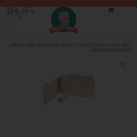
0
0
עמוד הבית
/
טקסטיל
/
סט ללול
/ סט מצעים ללול באני מודפס –
לורה סויסרא LAURA