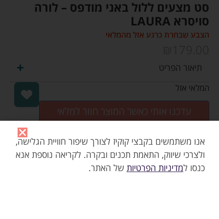
סט מצעים ללול באני מודפס – לורה
סויסרא LAURA
הצבע שבחרת כרגע אזל מהמלאי
₪
179.00
תיאור הפריט
המלאי אזל
עדכנו אותי כאשר המוצר חוזר למלאי
אנו משתמשים בקבצי קוקיז לצורך שיפור חוויית הגלישה,
ולצרכי שיווק, התאמת תכנים ובקרה. לקריאה נוספת אנא
כנסו ל
מדיניות הפרטיות
של האתר.
אני מאשר/ת את
תנאי השימוש
ואת
מדיניות הפרטיות