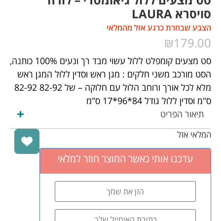
סט מצעים ללול גיאומטרי – לורה
סויסרא LAURA
הצבע שבחרת כרגע אזל מהמלאי
₪
179.00
סט מצעים קומפלט ללול עשוי מבד רך ונעים 100% כותנה,
הסט מורכב משני חלקים : מגן ראש וסדין ללול המגן ראש
מלא לכל אורך ורוחב הלול עם חלוקה – של 82-92 82-92
ס"מ וסדין ללול גודל 84*96*17 ס"מ
תיאור הפריט
המלאי אזל
אנו משתמשים בקבצי קוקיז לצורך שיפור חוויית הגלישה,
ולצרכי שיווק, התאמת תכנים ובקרה. לקריאה נוספת אנא
עדכנו אותי כאשר המוצר חוזר למלאי
כנסו ל
מדיניות הפרטיות
של האתר.