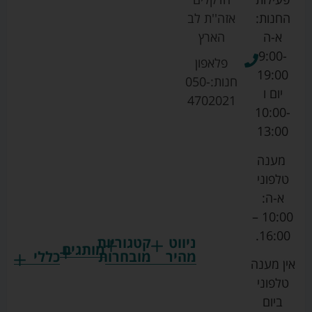
החנות:
אזה''ת לב
א-ה
הארץ
9:00-
פלאפון
19:00
חנות:
050-
יום ו
4702021
10:00-
13:00
מענה
טלפוני
א-ה:
10:00 –
16:00.
ניווט
קטגוריות
מותגים
מהיר
מובחרות
כללי
אין מענה
גרקו
ביגוד
אמבטיות
תקנון
טלפוני
צ'יקו
לתינוקות
לתינוק
החנות
ביום
ספורט