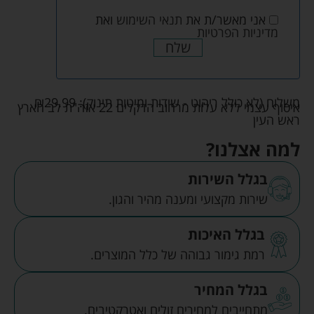
אני מאשר/ת את
תנאי השימוש
ואת
מדיניות הפרטיות
שלח
משלוח (לא כולל ריהוט - שידות ומיטות תינוק):
29.99
₪
איסוף עצמי ללא עלות מרחוב הדקלים 22 אזה"ת לב הארץ
ראש העין
למה אצלנו?
בגלל השירות
שירות מקצועי ומענה מהיר והגון.
בגלל האיכות
רמת גימור גבוהה של כלל המוצרים.
בגלל המחיר
מתחייבים למחירים זולים ואטרקטיבים.