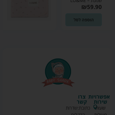
LU&ME
₪
59.90
הוספה לסל
אפשרויות
צרו
שירות
קשר
שעות
כתובת:
שדרות
פעילות
הדקלים