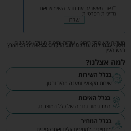
אני מאשר/ת את
תנאי השימוש
ואת
מדיניות הפרטיות
שלח
משלוח (לא כולל ריהוט - שידות ומיטות תינוק):
29.99
₪
איסוף עצמי ללא עלות מרחוב הדקלים 22 אזה"ת לב הארץ
ראש העין
למה אצלנו?
בגלל השירות
שירות מקצועי ומענה מהיר והגון.
בגלל האיכות
רמת גימור גבוהה של כלל המוצרים.
בגלל המחיר
מתחייבים למחירים זולים ואטרקטיבים.