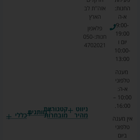
החנות:
אזה''ת לב
א-ה
הארץ
9:00-
פלאפון
19:00
חנות:
050-
יום ו
4702021
10:00-
13:00
מענה
טלפוני
א-ה:
10:00 –
16:00.
ניווט
קטגוריות
מותגים
מהיר
מובחרות
כללי
אין מענה
גרקו
ביגוד
אמבטיות
תקנון
טלפוני
צ'יקו
לתינוקות
לתינוק
החנות
ביום
ספורט