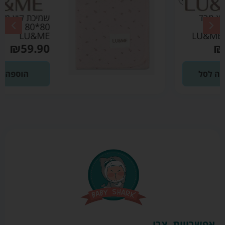
שמיכת קיץ מבד פוינטל
80*80 ורוד בהיר –
LU&ME
₪
59.90
הוספה לסל
אפשרויות
צרו