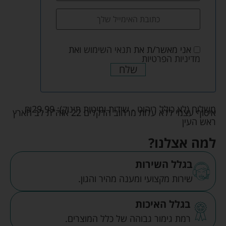
אני מאשר/ת את
תנאי השימוש
ואת
מדיניות הפרטיות
שלח
משלוח (לא כולל ריהוט - שידות ומיטות תינוק):
29.99
₪
איסוף עצמי ללא עלות מרחוב הדקלים 22 אזה"ת לב הארץ
ראש העין
למה אצלנו?
בגלל השירות
שירות מקצועי ומענה מהיר והגון.
בגלל האיכות
רמת גימור גבוהה של כלל המוצרים.