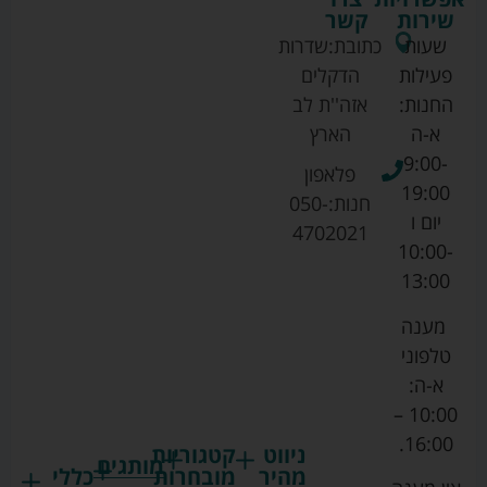
שירות
קשר
שעות
כתובת:
שדרות
פעילות
הדקלים
החנות:
אזה''ת לב
א-ה
הארץ
9:00-
פלאפון
19:00
חנות:
050-
יום ו
4702021
10:00-
13:00
מענה
טלפוני
א-ה:
10:00 –
16:00.
ניווט
קטגוריות
מותגים
מהיר
מובחרות
כללי