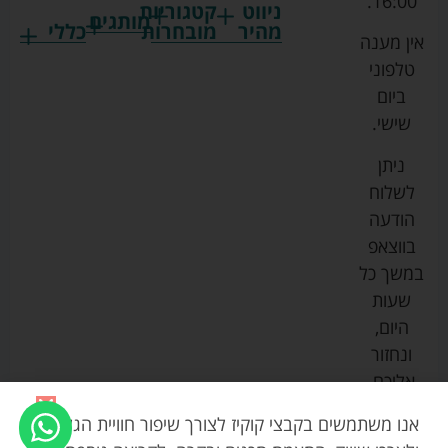
16:00.
ניווט
קטגוריות
מותגים
מהיר
מובחרות
כללי
אין מענה
גרקו
ביגוד
אמבטיות
תקנון
טלפוני
צ'יקו
לתינוקות
לתינוק
החנות
ביום
ספורט
הנקה
בוסטרים
הצהרת
שישי.
ליין
והאכלה
נגישות
כורסאות
ניתן
סייבקס
רחצה
הנקה
מדיניות
לשלוח
וטיפוח
מיננה
פרטיות
כסאות
הודעה
טקסטיל
אוכל
בייבי
מפת
בווצאפ
לתינוק
מישל
אתר
עגלות
במשך כל
טיולונים
לורנס
אודות
ריהוט
שעות
לתינוק
מיטות
מוסטלה
הבלוג
היום,
תינוק
שלנו
ונחזור
משחקים
אוונט
אליכם.
וצעצועים
בטיחות
אנו משתמשים בקבצי קוקיז לצורך שיפור חוויית הגלישה,