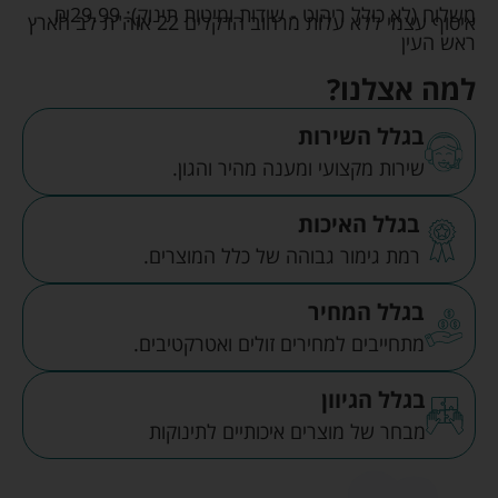
משלוח (לא כולל ריהוט - שידות ומיטות תינוק):
29.99
₪
איסוף עצמי ללא עלות מרחוב הדקלים 22 אזה"ת לב הארץ
ראש העין
למה אצלנו?
בגלל השירות
שירות מקצועי ומענה מהיר והגון.
בגלל האיכות
רמת גימור גבוהה של כלל המוצרים.
בגלל המחיר
מתחייבים למחירים זולים ואטרקטיבים.
בגלל הגיוון
מבחר של מוצרים איכותיים לתינוקות