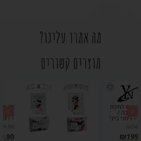
מה אמרו עלינו?
מוצרים קשורים
סט מצעים למיטת
תינוק מיקי / מיני
– דיסני בייבי
₪
349.90
₪
199.90