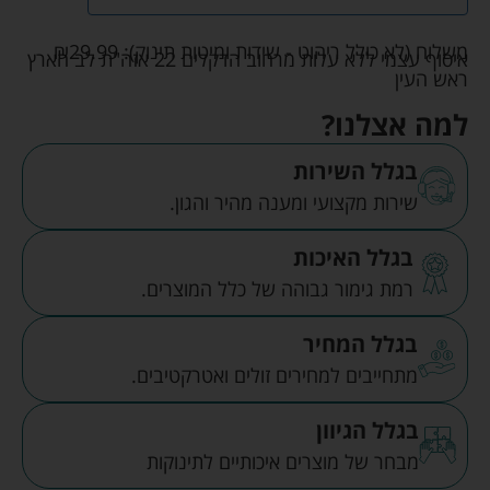
משלוח (לא כולל ריהוט - שידות ומיטות תינוק):
29.99
₪
איסוף עצמי ללא עלות מרחוב הדקלים 22 אזה"ת לב הארץ
ראש העין
למה אצלנו?
בגלל השירות
שירות מקצועי ומענה מהיר והגון.
בגלל האיכות
רמת גימור גבוהה של כלל המוצרים.
בגלל המחיר
מתחייבים למחירים זולים ואטרקטיבים.
בגלל הגיוון
מבחר של מוצרים איכותיים לתינוקות