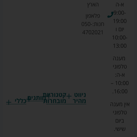
א-ה
הארץ
9:00-
פלאפון
19:00
חנות:
050-
יום ו
4702021
10:00-
13:00
מענה
טלפוני
א-ה:
10:00 –
16:00.
ניווט
קטגוריות
מותגים
מהיר
מובחרות
כללי
אין מענה
גרקו
ביגוד
אמבטיות
תקנון
טלפוני
צ'יקו
לתינוקות
לתינוק
החנות
ביום
ספורט
הנקה
בוסטרים
הצהרת
שישי.
ליין
והאכלה
נגישות
כורסאות