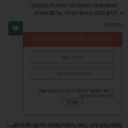
שמאפשרות התאמה לכל מיטת תינוק/מעבר.
*ניתן לכבס בכביסה עדינה, עד 30 מעלות.
המלאי אזל
עדכנו אותי כאשר המוצר חוזר למלאי
אני מאשר/ת את
תנאי השימוש
ואת
מדיניות הפרטיות
שלח
משלוח (לא כולל ריהוט - שידות ומיטות תינוק):
29.99
₪
איסוף עצמי ללא עלות מרחוב הדקלים 22 אזה"ת לב הארץ