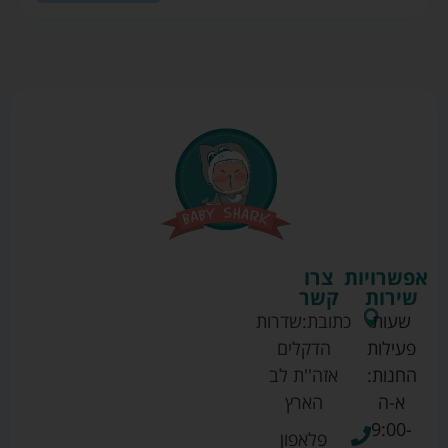
אפשרויות
צרו
שירות
קשר
שעות
כתובת:
שדרות
פעילות
הדקלים
החנות:
אזה''ת לב
א-ה
הארץ
9:00-
פלאפון