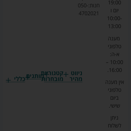
19:00
חנות:
050-
יום ו
4702021
10:00-
13:00
מענה
טלפוני
א-ה:
10:00 –
16:00.
ניווט
קטגוריות
מותגים
מהיר
מובחרות
כללי
אין מענה
גרקו
ביגוד
אמבטיות
תקנון
טלפוני
צ'יקו
לתינוקות
לתינוק
החנות
ביום
ספורט
הנקה
בוסטרים
הצהרת
שישי.
ליין
והאכלה
נגישות
כורסאות
ניתן
סייבקס
רחצה
הנקה
מדיניות
לשלוח
וטיפוח
מיננה
פרטיות
כסאות