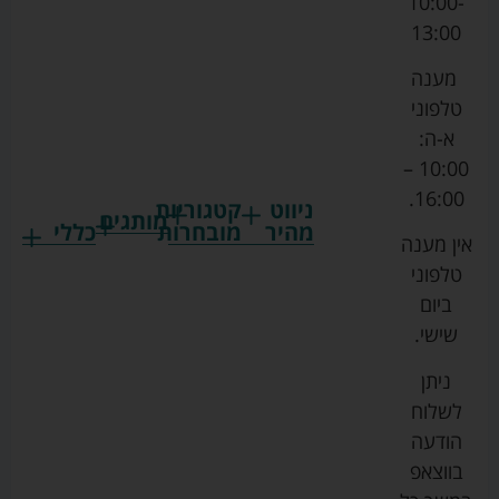
10:00-
13:00
מענה
טלפוני
א-ה:
10:00 –
16:00.
ניווט
קטגוריות
מותגים
מהיר
מובחרות
כללי
אין מענה
גרקו
ביגוד
אמבטיות
תקנון
טלפוני
צ'יקו
לתינוקות
לתינוק
החנות
ביום
ספורט
הנקה
בוסטרים
הצהרת
שישי.
ליין
והאכלה
נגישות
כורסאות
ניתן
סייבקס
רחצה
הנקה
מדיניות
לשלוח
וטיפוח
מיננה
פרטיות
כסאות
הודעה
טקסטיל
אוכל
בייבי
מפת
בווצאפ
לתינוק
מישל
אתר
עגלות