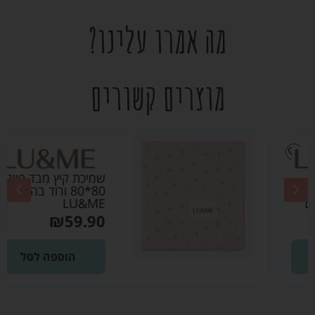
מה אמרו עלינו?
מוצרים קשורים
שמיכת קיץ מבד פוינטל
80*80 ורוד בהיר –
LU&ME
₪
59.90
הוספה לסל