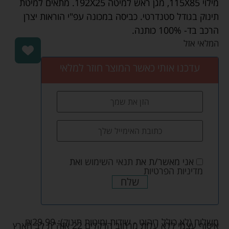
מילוי 115X85, מגן ראש למיטה 192X25. מתאים למיטת
תינוק בגודל סטנדרטי. כביסה במכונה עפ"י הוראות יצרן
הרכב בד- 100% כותנה.
המלאי אזל
עדכנו אותי כאשר המוצר חוזר למלאי
אני מאשר/ת את
תנאי השימוש
ואת
מדיניות הפרטיות
שלח
משלוח (לא כולל ריהוט - שידות ומיטות תינוק):
29.99
₪
איסוף עצמי ללא עלות מרחוב הדקלים 22 אזה"ת לב הארץ