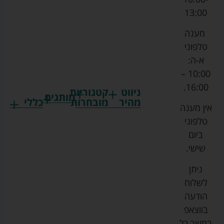
13:00
מענה
טלפוני
א-ה:
10:00 –
16:00.
ניווט
קטגוריות
מותגים
מהיר
מובחרות
כללי
אין מענה
גרקו
ביגוד
אמבטיות
תקנון
טלפוני
צ'יקו
לתינוקות
לתינוק
החנות
ביום
ספורט
הנקה
בוסטרים
הצהרת
שישי.
ליין
והאכלה
נגישות
כורסאות
ניתן
סייבקס
רחצה
הנקה
מדיניות
לשלוח
וטיפוח
מיננה
פרטיות
כסאות
הודעה
טקסטיל
אוכל
בייבי
מפת
בווצאפ
לתינוק
מישל
אתר
עגלות
במשך כל