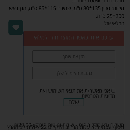
הרכב הבד: 100% כותנה.
מידות: סדין 135*80 ס"מ, שמיכה 115*85 ס"מ, מגן ראש
200*25 ס"מ.
המלאי אזל
עדכנו אותי כאשר המוצר חוזר למלאי
אני מאשר/ת את
תנאי השימוש
ואת
מדיניות הפרטיות
שלח
משלוח (לא כולל ריהוט - שידות ומיטות תינוק):
29.99
₪
איסוף עצמי ללא עלות מרחוב הדקלים 22 אזה"ת לב הארץ