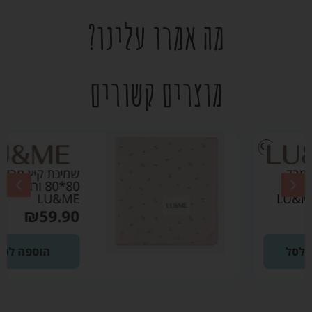
מה אמרו עלינו?
מוצרים קשורים
שמיכת קיץ מבד פוינטל
80*80 ורוד בהיר –
LU&ME
₪
59.90
הוספה לסל