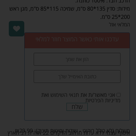
הרכב הבד: 100% כותנה.
מידות: סדין 135*80 ס"מ, שמיכה 115*85 ס"מ, מגן ראש
200*25 ס"מ.
המלאי אזל
עדכנו אותי כאשר המוצר חוזר למלאי
אני מאשר/ת את
תנאי השימוש
ואת
מדיניות הפרטיות
שלח
משלוח (לא כולל ריהוט - שידות ומיטות תינוק):
29.99
₪
איסוף עצמי ללא עלות מרחוב הדקלים 22 אזה"ת לב הארץ