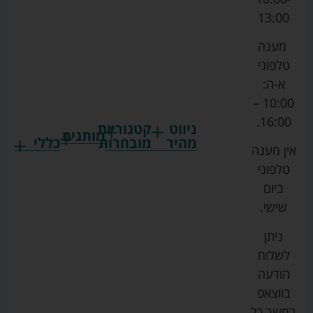
13:00
מענה
טלפוני
א-ה:
10:00 –
16:00.
ניווט
קטגוריות
מותגים
מהיר
מובחרות
כללי
אין מענה
גרקו
ביגוד
אמבטיות
תקנון
טלפוני
צ'יקו
לתינוקות
לתינוק
החנות
ביום
ספורט
הנקה
בוסטרים
הצהרת
שישי.
ליין
והאכלה
נגישות
כורסאות
ניתן
סייבקס
רחצה
הנקה
מדיניות
לשלוח
וטיפוח
מיננה
פרטיות
כסאות
הודעה
טקסטיל
אוכל
בייבי
מפת
בווצאפ
לתינוק
מישל
אתר
עגלות
במשך כל