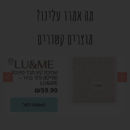
מה אמרו עלינו?
מוצרים קשורים
שמיכת קיץ מבד פוינטל
80*80 ורוד בהיר –
LU&ME
₪
59.90
הוספה לסל