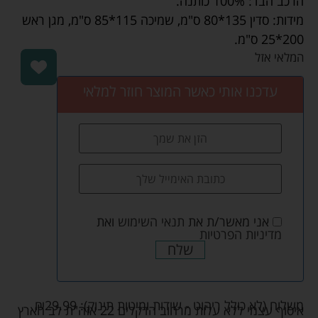
הרכב הבד: 100% כותנה.
מידות: סדין 135*80 ס"מ, שמיכה 115*85 ס"מ, מגן ראש
200*25 ס"מ.
המלאי אזל
עדכנו אותי כאשר המוצר חוזר למלאי
אני מאשר/ת את
תנאי השימוש
ואת
מדיניות הפרטיות
שלח
משלוח (לא כולל ריהוט - שידות ומיטות תינוק):
29.99
₪
איסוף עצמי ללא עלות מרחוב הדקלים 22 אזה"ת לב הארץ