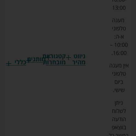
13:00
מענה
טלפוני
א-ה:
10:00 –
16:00.
ניווט
קטגוריות
מותגים
מהיר
מובחרות
כללי
אין מענה
גרקו
ביגוד
אמבטיות
תקנון
טלפוני
צ'יקו
לתינוקות
לתינוק
החנות
ביום
ספורט
הנקה
בוסטרים
הצהרת
שישי.
ליין
והאכלה
נגישות
כורסאות
ניתן
סייבקס
רחצה
הנקה
מדיניות
לשלוח
וטיפוח
מיננה
פרטיות
כסאות
הודעה
טקסטיל
אוכל
בייבי
מפת
בווצאפ
לתינוק
מישל
אתר
עגלות
במשך כל