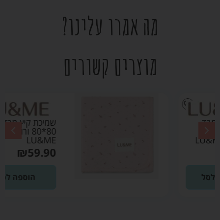
מה אמרו עלינו?
מוצרים קשורים
שמיכת קיץ מבד פוינטל
80*80 ורוד בהיר –
LU&ME
₪
59.90
הוספה לסל