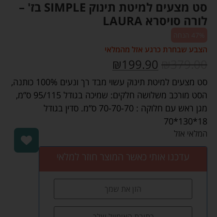
סט מצעים למיטת תינוק SIMPLE בז' –
לורה סויסרא LAURA
47% הנחה
הצבע שבחרת כרגע אזל מהמלאי
₪
199.90
₪
379.00
סט מצעים למיטת תינוק עשוי מבד רך ונעים 100% כותנה,
הסט מורכב משלושה חלקים: שמיכה בגודל 95/115 ס”מ,
מגן ראש עם חלוקה : 70-70-70 ס”מ. סדין בגודל
18*130*70
המלאי אזל
עדכנו אותי כאשר המוצר חוזר למלאי