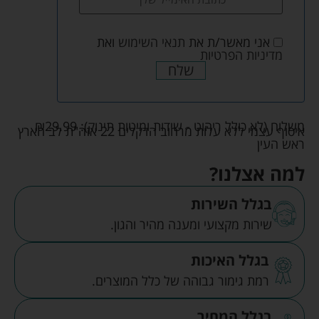
אני מאשר/ת את
תנאי השימוש
ואת
מדיניות הפרטיות
שלח
משלוח (לא כולל ריהוט - שידות ומיטות תינוק):
29.99
₪
איסוף עצמי ללא עלות מרחוב הדקלים 22 אזה"ת לב הארץ
ראש העין
למה אצלנו?
בגלל השירות
שירות מקצועי ומענה מהיר והגון.
בגלל האיכות
רמת גימור גבוהה של כלל המוצרים.
בגלל המחיר