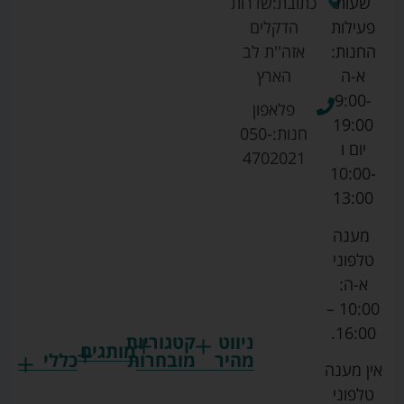
שעות
כתובת:
שדרות
פעילות
הדקלים
החנות:
אזה''ת לב
א-ה
הארץ
9:00-
פלאפון
19:00
חנות:
050-
יום ו
4702021
10:00-
13:00
מענה
טלפוני
א-ה:
10:00 –
16:00.
ניווט
קטגוריות
מותגים
מהיר
מובחרות
כללי
אין מענה
גרקו
ביגוד
אמבטיות
תקנון
טלפוני
צ'יקו