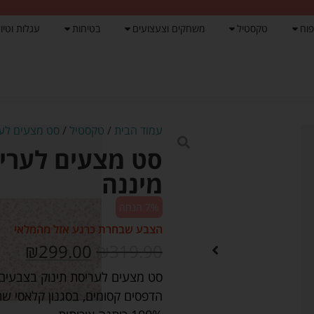
פוח
טקסטיל
משחקים וצעצועים
בטיחות
עגלות וטיול
עמוד הבית
/
טקסטיל
/
סט מצעים לע
סט מצעים לעריס
מיננה
7% הנחה
הצבע שבחרת כרגע אזל מהמלאי
₪
299.00
₪
319.90
סט מצעים לעריסת תינוק בצבעים
הדפסים קסומים, בסגנון קלאסי שתמ