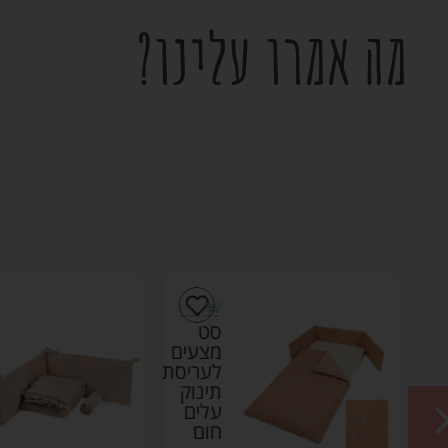
מה אמרו עלינו?
סט
ים
מצעים
יסת
לעריסת
ק
תינוק
ש
עלים
חום