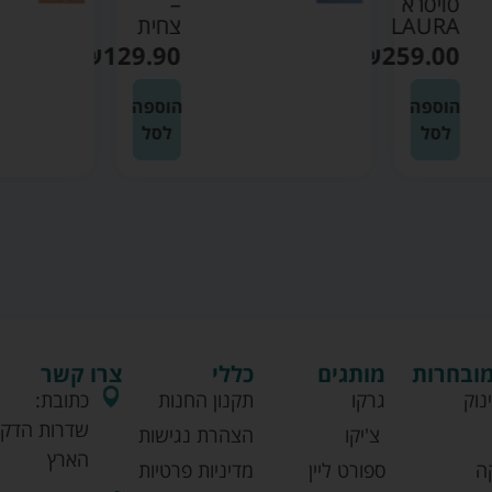
סויסרא
–
LAURA
צחית
₪
129.90
₪
259.00
הוספה
הוספה
לסל
לסל
מובחרות
מותגים
כללי
צרו קשר
נוק
גרקו
תקנון החנות
כתובת:
שדרות הדקל
צ'יקו
הצהרת נגישות
הארץ
ה
ספורט ליין
מדיניות פרטיות