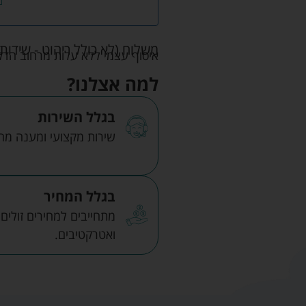
משלוח (לא כולל ריהוט - שידות 
איסוף עצמי ללא עלות מרחוב הדקלים 22 אזה"ת לב הארץ ר
למה אצלנו?
בגלל השירות
שירות מקצועי ומענה מהיר
בגלל המחיר
מתחייבים למחירים זולים
ואטרקטיבים.