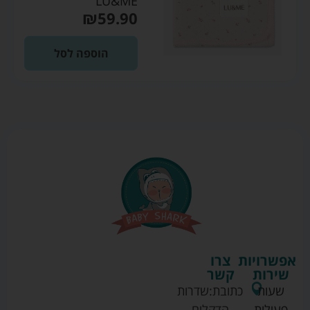
LU&ME
₪
59.90
הוספה לסל
אפשרויות
צרו
שירות
קשר
שעות
כתובת:
שדרות
פעילות
הדקלים