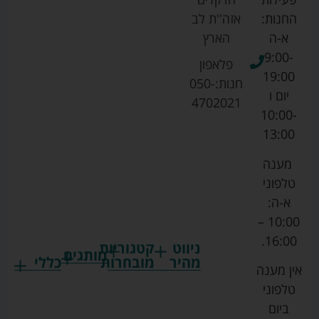
החנות:
אזה''ת לב
א-ה
הארץ
9:00-
פלאפון
19:00
חנות:
050-
יום ו
4702021
10:00-
13:00
מענה
טלפוני
א-ה:
10:00 –
16:00.
ניווט
קטגוריות
מותגים
מהיר
מובחרות
כללי
אין מענה
גרקו
ביגוד
אמבטיות
תקנון
טלפוני
צ'יקו
לתינוקות
לתינוק
החנות
ביום
ספורט