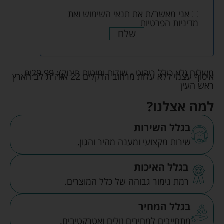
אני מאשר/ת את
תנאי השימוש
ואת
מדיניות הפרטיות
שלח
משלוח (לא כולל ריהוט - שידות ומיטות תינוק):
29.99
₪
איסוף עצמי ללא עלות מרחוב הדקלים 22 אזה"ת לב הארץ
ראש העין
למה אצלנו?
בגלל השירות
שירות מקצועי ומענה מהיר והגון.
בגלל האיכות
רמת גימור גבוהה של כלל המוצרים.
בגלל המחיר
מתחייבים למחירים זולים ואטרקטיבים.