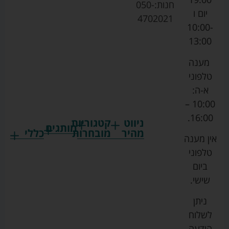
חנות:
050-
יום ו
4702021
10:00-
13:00
מענה
טלפוני
א-ה:
10:00 –
16:00.
ניווט
קטגוריות
מותגים
מהיר
מובחרות
כללי
אין מענה
גרקו
ביגוד
אמבטיות
תקנון
טלפוני
צ'יקו
לתינוקות
לתינוק
החנות
ביום
ספורט
הנקה
בוסטרים
הצהרת
שישי.
ליין
והאכלה
נגישות
כורסאות
ניתן
סייבקס
רחצה
הנקה
מדיניות
לשלוח
וטיפוח
מיננה
פרטיות
כסאות
הודעה