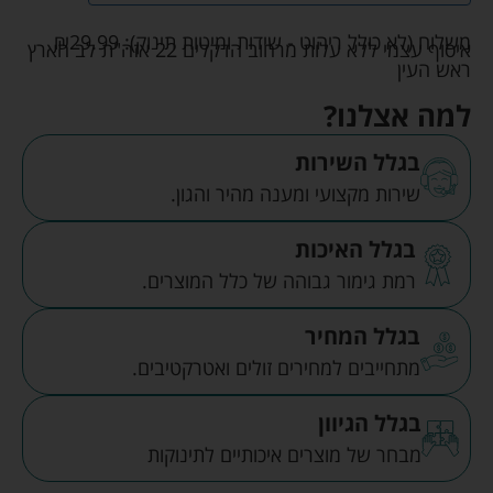
משלוח (לא כולל ריהוט - שידות ומיטות תינוק):
29.99
₪
איסוף עצמי ללא עלות מרחוב הדקלים 22 אזה"ת לב הארץ
ראש העין
למה אצלנו?
בגלל השירות
שירות מקצועי ומענה מהיר והגון.
בגלל האיכות
רמת גימור גבוהה של כלל המוצרים.
בגלל המחיר
מתחייבים למחירים זולים ואטרקטיבים.
בגלל הגיוון
מבחר של מוצרים איכותיים לתינוקות