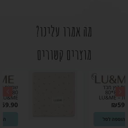
מה אמרו עלינו?
מוצרים קשורים
שמיכת קיץ מבד פוינטל
80*80 ורוד בהיר –
LU&ME
₪
59.90
הוספה לסל