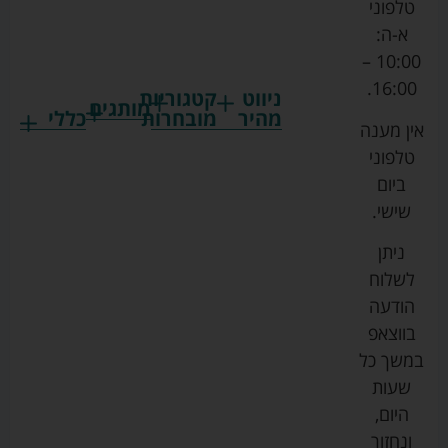
טלפוני
א-ה:
10:00 –
16:00.
ניווט
קטגוריות
מותגים
מהיר
מובחרות
כללי
אין מענה
גרקו
ביגוד
אמבטיות
תקנון
טלפוני
צ'יקו
לתינוקות
לתינוק
החנות
ביום
ספורט
הנקה
בוסטרים
הצהרת
שישי.
ליין
והאכלה
נגישות
כורסאות
ניתן
סייבקס
רחצה
הנקה
מדיניות
לשלוח
וטיפוח
מיננה
פרטיות
כסאות
הודעה
טקסטיל
אוכל
בייבי
מפת
בווצאפ
לתינוק
מישל
אתר
עגלות
במשך כל
טיולונים
לורנס
אודות
ריהוט
שעות
לתינוק
מיטות
מוסטלה
הבלוג
היום,
תינוק
שלנו
ונחזור
משחקים
אוונט