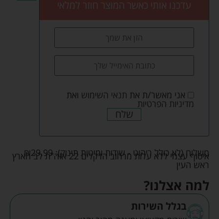
עדכנו אותי כאשר המוצר חוזר למלאי
אני מאשר/ת את
תנאי השימוש
ואת
מדיניות הפרטיות
שלח
משלוח (לא כולל ריהוט - שידות ומיטות תינוק):
29.99
₪
איסוף עצמי ללא עלות מרחוב הדקלים 22 אזה"ת לב הארץ
ראש העין
למה אצלנו?
בגלל השירות