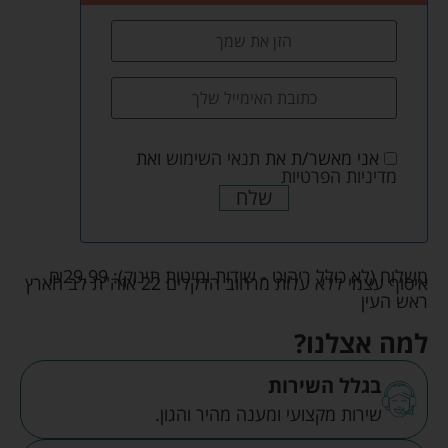
אני מאשר/ת את
תנאי השימוש
ואת
מדיניות הפרטיות
שלח
משלוח (לא כולל ריהוט - שידות ומיטות תינוק):
29.99
₪
איסוף עצמי ללא עלות מרחוב הדקלים 22 אזה"ת לב הארץ
ראש העין
למה אצלנו?
בגלל השירות
שירות מקצועי ומענה מהיר והגון.