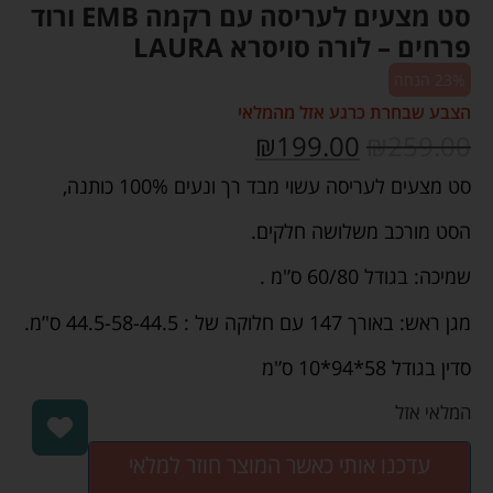
סט מצעים לעריסה עם רקמה EMB ורוד
פרחים – לורה סויסרא LAURA
23% הנחה
הצבע שבחרת כרגע אזל מהמלאי
₪
199.00
₪
259.00
סט מצעים לעריסה עשוי מבד רך ונעים 100% כותנה,
הסט מורכב משלושה חלקים.
שמיכה: בגודל 60/80 ס’'מ .
מגן ראש: באורך 147 עם חלוקה של : 44.5-58-44.5 ס'’מ.
סדין בגודל 58*94*10 ס’'מ
המלאי אזל
עדכנו אותי כאשר המוצר חוזר למלאי