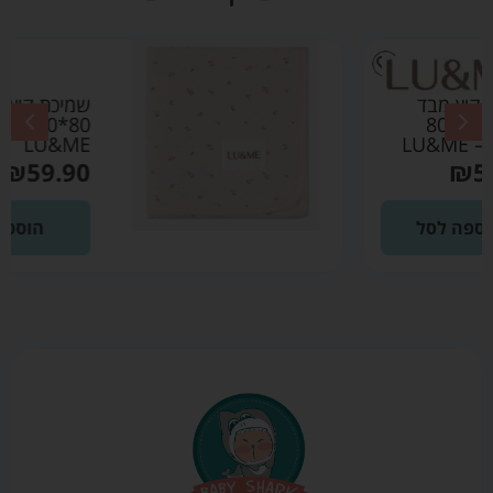
שמיכת קיץ מבד פוינטל
80*80 ורוד בהיר –
LU&ME
₪
59.90
הוספה לסל