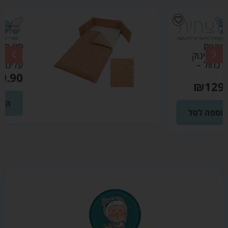
סט מצעים
לעריסת תינוק
עלים חום – צחית
₪
129.90
הוספה לסל