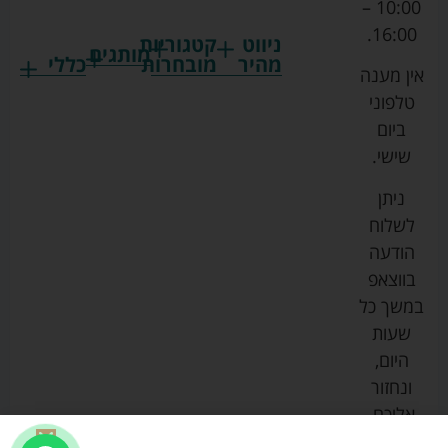
10:00 –
16:00.
ניווט
קטגוריות
מותגים
מהיר
מובחרות
כללי
אין מענה
גרקו
ביגוד
אמבטיות
תקנון
טלפוני
צ'יקו
לתינוקות
לתינוק
החנות
ביום
ספורט
הנקה
בוסטרים
הצהרת
שישי.
ליין
והאכלה
נגישות
כורסאות
ניתן
סייבקס
רחצה
הנקה
מדיניות
לשלוח
וטיפוח
מיננה
פרטיות
כסאות
הודעה
טקסטיל
אוכל
בייבי
מפת
בווצאפ
לתינוק
מישל
אתר
עגלות
במשך כל
טיולונים
לורנס
אודות
ריהוט
שעות
לתינוק
מיטות
מוסטלה
הבלוג
היום,
תינוק
שלנו
ונחזור
משחקים
אוונט
אליכם.
וצעצועים
בטיחות