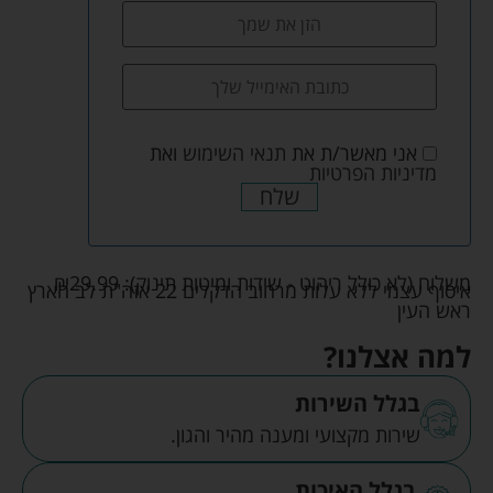
אני מאשר/ת את
תנאי השימוש
ואת
מדיניות הפרטיות
שלח
משלוח (לא כולל ריהוט - שידות ומיטות תינוק):
29.99
₪
איסוף עצמי ללא עלות מרחוב הדקלים 22 אזה"ת לב הארץ
ראש העין
למה אצלנו?
בגלל השירות
שירות מקצועי ומענה מהיר והגון.
בגלל האיכות