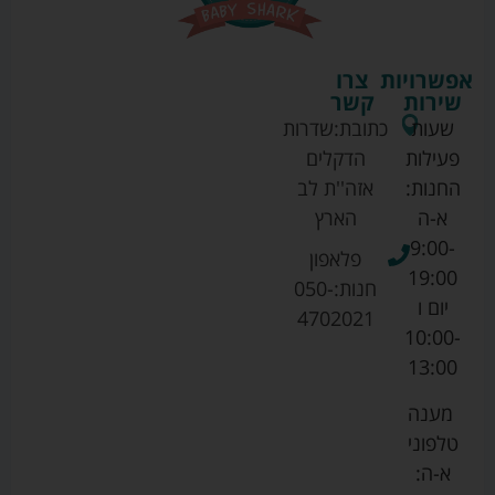
אפשרויות
צרו
שירות
קשר
שעות
כתובת:
שדרות
פעילות
הדקלים
החנות:
אזה''ת לב
א-ה
הארץ
9:00-
פלאפון
19:00
חנות:
050-
יום ו
4702021
10:00-
13:00
מענה
טלפוני
א-ה: