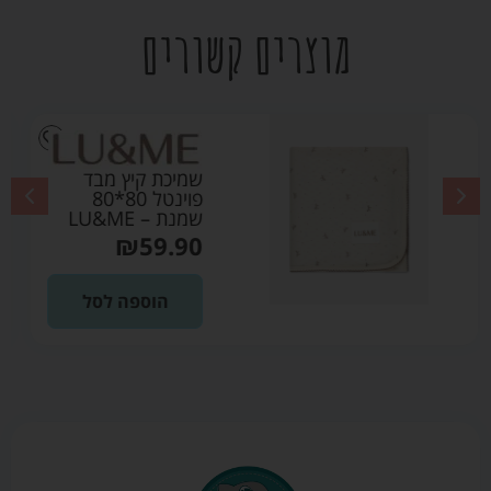
מוצרים קשורים
יץ מבד
שמיכת קיץ מבד
פוינטל 80*80
80*80 ורוד 
LU&ME
₪
59.90
₪
פה לסל
הוספה ל