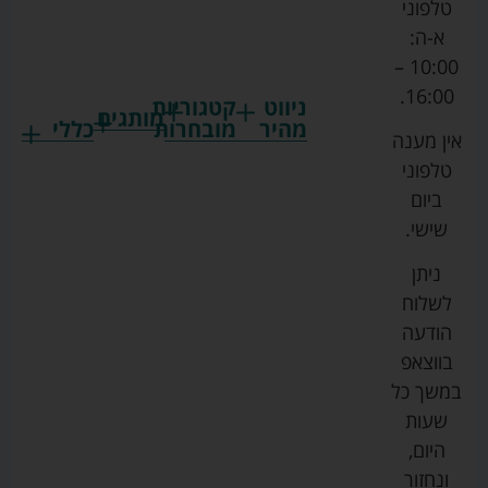
טלפוני
א-ה:
10:00 –
16:00.
ניווט
קטגוריות
מותגים
מהיר
מובחרות
כללי
אין מענה
גרקו
ביגוד
אמבטיות
תקנון
טלפוני
צ'יקו
לתינוקות
לתינוק
החנות
ביום
ספורט
הנקה
בוסטרים
הצהרת
שישי.
ליין
והאכלה
נגישות
כורסאות
ניתן
סייבקס
רחצה
הנקה
מדיניות
לשלוח
וטיפוח
מיננה
פרטיות
כסאות
הודעה
טקסטיל
אוכל
בייבי
מפת
בווצאפ
לתינוק
מישל
אתר
עגלות
במשך כל
טיולונים
לורנס
אודות
ריהוט
שעות
לתינוק
מיטות
מוסטלה
הבלוג
היום,
תינוק
שלנו
ונחזור
משחקים
אוונט