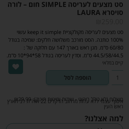
סט מצעים לעריסה SIMPLE חום – לורה
סויסרא LAURA
₪
259.00
סט מצעים לעריסה מקולקציית keep it simple עשוי
100% כותנה. הסט מורכב משלושה חלקים: שמיכה בגודל
60/80 ס’'מ. מגן ראש באורך 147 עם חלוקה של :
44.5/58/44.5 ס'’מ. וסדין לעריסה בגודל 58*94*10 ס’'מ.
קיים במלאי
הוספה לסל
משלוח (לא כולל ריהוט - שידות ומיטות תינוק):
29.99
₪
איסוף עצמי ללא עלות מרחוב הדקלים 22 אזה"ת לב הארץ
ראש העין
למה אצלנו?