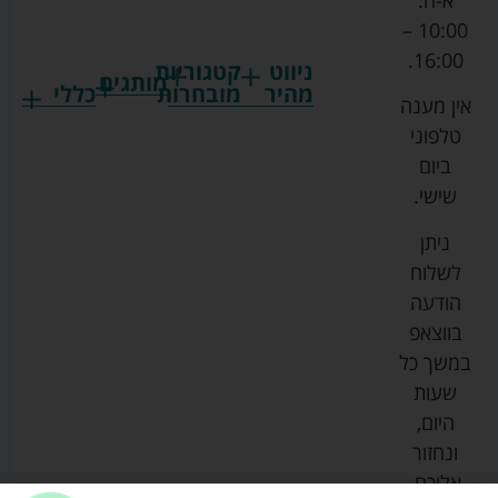
10:00 –
16:00.
ניווט
קטגוריות
מותגים
מהיר
מובחרות
כללי
אין מענה
גרקו
ביגוד
אמבטיות
תקנון
טלפוני
צ'יקו
לתינוקות
לתינוק
החנות
ביום
ספורט
הנקה
בוסטרים
הצהרת
שישי.
ליין
והאכלה
נגישות
כורסאות
ניתן
סייבקס
רחצה
הנקה
מדיניות
לשלוח
וטיפוח
מיננה
פרטיות
כסאות
הודעה
טקסטיל
אוכל
בייבי
מפת
בווצאפ
לתינוק
מישל
אתר
עגלות
במשך כל
טיולונים
לורנס
אודות
ריהוט
שעות
לתינוק
מיטות
מוסטלה
הבלוג
היום,
תינוק
שלנו
ונחזור
משחקים
אוונט
אליכם.
וצעצועים