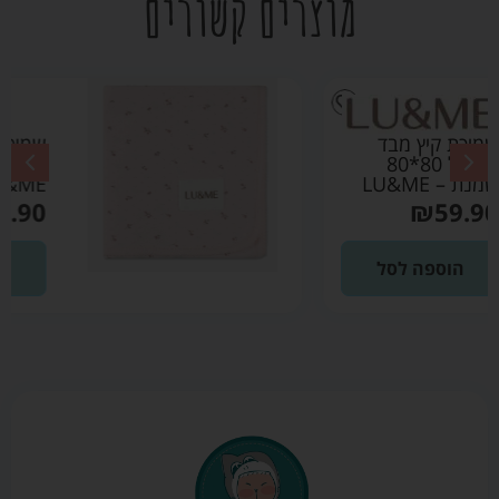
מוצרים קשורים
שמיכת קיץ מבד פוינטל
80*80 ורוד בהיר –
LU&ME
₪
59.90
הוספה לסל