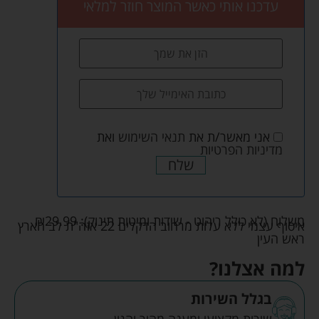
עדכנו אותי כאשר המוצר חוזר למלאי
אני מאשר/ת את
תנאי השימוש
ואת
מדיניות הפרטיות
שלח
משלוח (לא כולל ריהוט - שידות ומיטות תינוק):
29.99
₪
איסוף עצמי ללא עלות מרחוב הדקלים 22 אזה"ת לב הארץ
ראש העין
למה אצלנו?
בגלל השירות