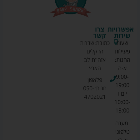
אפשרויות
צרו
שירות
קשר
שעות
כתובת:
שדרות
פעילות
הדקלים
החנות:
אזה''ת לב
א-ה
הארץ
9:00-
פלאפון
19:00
חנות:
050-
יום ו
4702021
10:00-
13:00
מענה
טלפוני
א-ה: