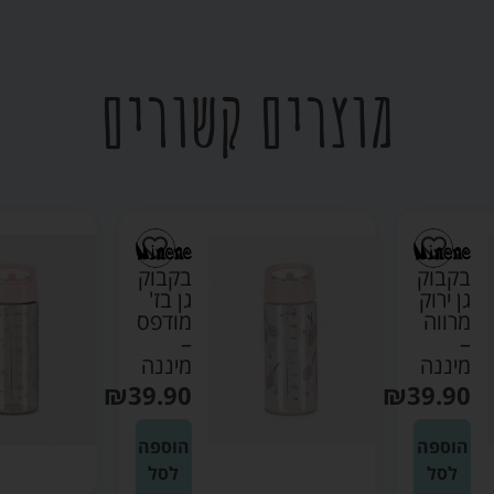
מוצרים קשורים
בקבוק
בקבוק
גן בז'
גן ורוד
מודפס
בהיר –
–
מיננה
מיננה
₪
39.90
₪
39.90
הוספה
הוספה
לסל
לסל