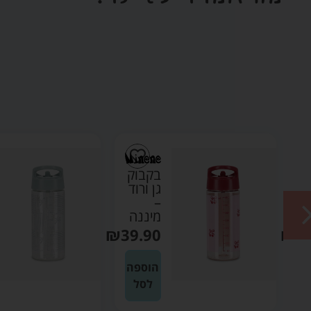
קבוק
בקבוק
ן ורוד
גן ירוק
מרווה
יננה
–
מיננה
₪
39.9
₪
39.90
הוספה
הוספה
לסל
לסל