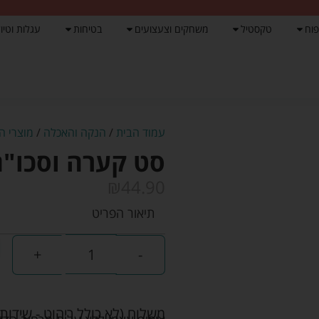
פוח
טקסטיל
משחקים וצעצועים
בטיחות
עגלות וטיול
עמוד הבית
/
הנקה והאכלה
/
מוצרי ה
סט קערה וסכו"ם 
₪
44.90
תיאור הפריט
+
-
משלוח (לא כולל ריהוט - שידות 