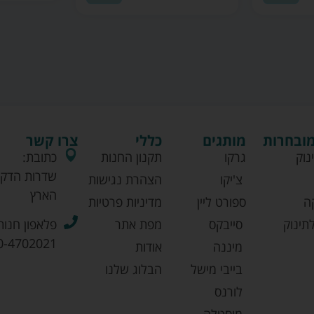
מובחרות
מותגים
כללי
צרו קשר
נוק
גרקו
תקנון החנות
כתובת:
שדרות הדקל
צ'יקו
הצהרת נגישות
הארץ
ה
ספורט ליין
מדיניות פרטיות
תינוק
סייבקס
מפת אתר
פלאפון חנות
0-4702021
מיננה
אודות
בייבי מישל
הבלוג שלנו
לורנס
מוסטלה